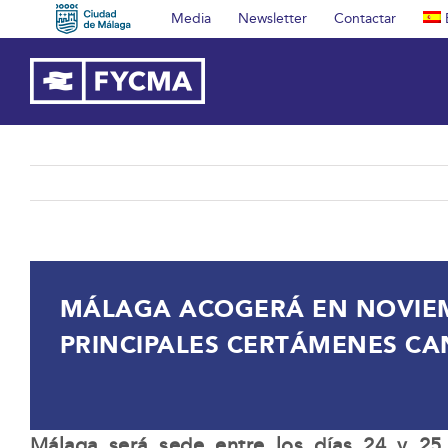
Saltar
Media
Newsletter
Contactar
al
contenido
MÁLAGA ACOGERÁ EN NOVIEM
PRINCIPALES CERTÁMENES C
Málaga será sede entre los días 24 y 25