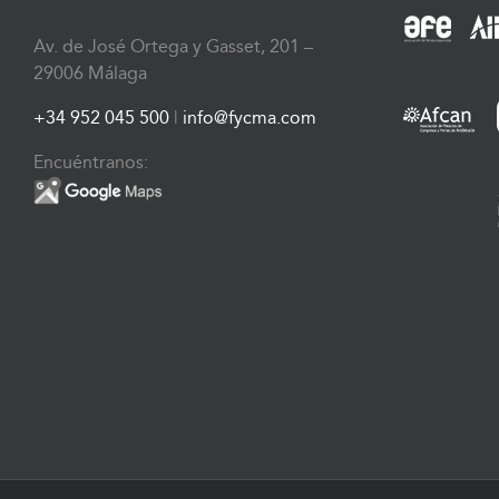
Av. de José Ortega y Gasset, 201 –
29006 Málaga
+34 952 045 500
|
info@fycma.com
Encuéntranos: