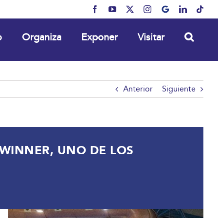
Facebook
YouTube
X
Instagram
MyBusiness
LinkedIn
Tikt
o
Organiza
Exponer
Visitar
Anterior
Siguiente
WINNER, UNO DE LOS