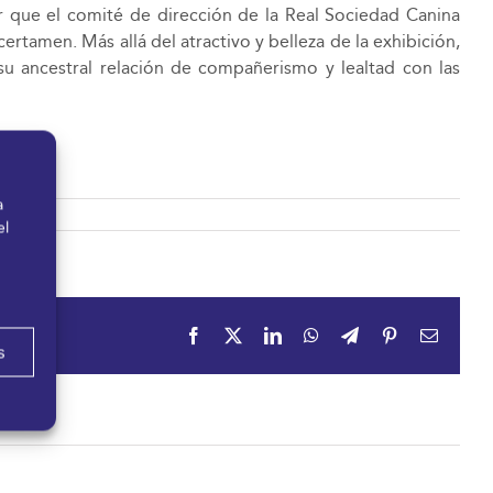
 que el comité de dirección de la Real Sociedad Canina
tamen. Más allá del atractivo y belleza de la exhibición,
su ancestral relación de compañerismo y lealtad con las
a
el
Facebook
X
LinkedIn
WhatsApp
Telegram
Pinterest
Correo
s
electrón