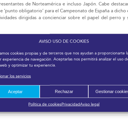
resentantes de Norteamérica e incluso Japón. Cabe destacar
e ‘punto obligatorio’ para el Campeonato de España a dicho cer
idades dirigidas a concienciar sobre el papel del perro y 
AVISO USO DE COOKIES
izamos cookies propias y de terceros que nos ayudan a proporcionarte l
r experiencia de navegación. Aceptarlas nos permitirá analizar el uso d
 web y optimizar tu experiencia.
onar los servicios
Aceptar
Rechazar
Gestionar cookie
Política de cookies
Privacidad
Aviso legal