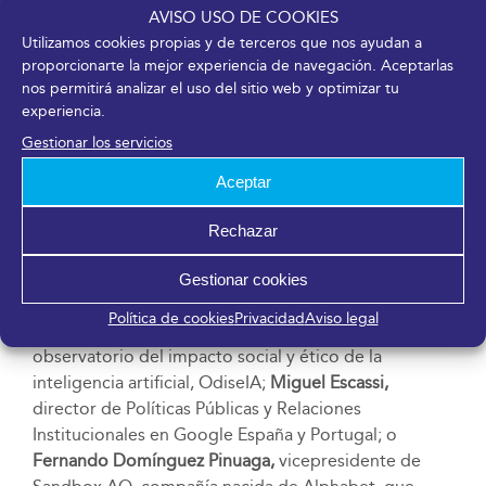
AVISO USO DE COOKIES
la expansión de la computación cuántica y la
Utilizamos cookies propias y de terceros que nos ayudan a
relevancia de la ciberseguridad. Igualmente, se
proporcionarte la mejor experiencia de navegación. Aceptarlas
llevarán sobre la mesa los retos éticos que surgen de
nos permitirá analizar el uso del sitio web y optimizar tu
la digitalización y las regulaciones que se están
experiencia.
implementando.
Gestionar los servicios
Algunos de los gurús que se darán cita en la cumbre
Aceptar
son
Margaret Mitchell
, fundadora del Departamento
de Ética de IA de Google y actual directora de Ética
Rechazar
de la tecnológica estadounidense, Hugging Face;
Jo
De Boeck
, director de Estrategia y vicepresidente
Gestionar cookies
ejecutivo del IMEC;
Ulrich Ahle
, CEO de Gaia-X;
Política de cookies
Privacidad
Aviso legal
Richard Benjamins
, cofundador y CEO del
observatorio del impacto social y ético de la
inteligencia artificial, OdiseIA;
Miguel Escassi,
director de Políticas Públicas y Relaciones
Institucionales en Google España y Portugal; o
Fernando Domínguez Pinuaga,
vicepresidente de