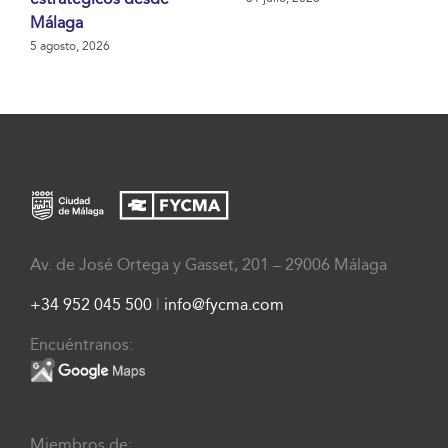
Málaga
5 agosto, 2026
Av. de José Ortega y Gasset, 201 – 29006 Málaga
+34 952 045 500
|
info@fycma.com
Encuéntranos:
Miembros de: