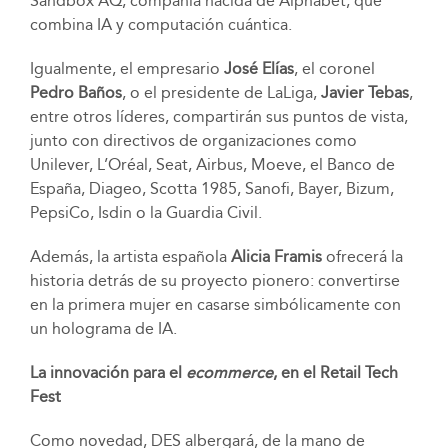
Sandbox AQ, compañía nacida de Alphabet, que
combina IA y computación cuántica.
Igualmente, el empresario
José Elías
, el coronel
Pedro Baños
, o el presidente de LaLiga,
Javier Tebas
,
entre otros líderes, compartirán sus puntos de vista,
junto con directivos de organizaciones como
Unilever, L’Oréal, Seat, Airbus, Moeve, el Banco de
España, Diageo, Scotta 1985, Sanofi, Bayer, Bizum,
PepsiCo, Isdin o la Guardia Civil.
Además, la artista española
Alicia Framis
ofrecerá la
historia detrás de su proyecto pionero: convertirse
en la primera mujer en casarse simbólicamente con
un holograma de IA.
La innovación para el
ecommerce
, en el Retail Tech
Fest
Como novedad, DES albergará, de la mano de