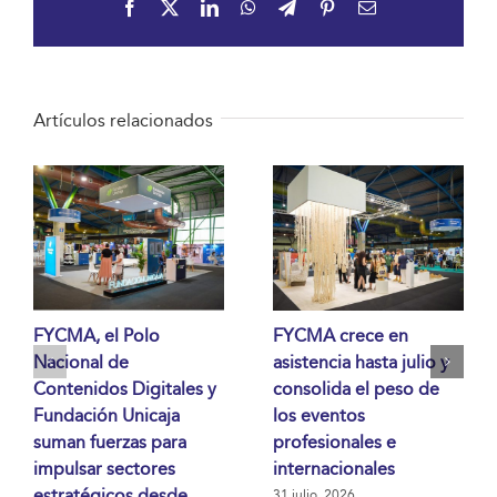
Facebook
X
LinkedIn
WhatsApp
Telegram
Pinterest
Correo
electrónico
Artículos relacionados
FYCMA, el Polo
FYCMA crece en
Nacional de
asistencia hasta julio y
Contenidos Digitales y
consolida el peso de
Fundación Unicaja
los eventos
suman fuerzas para
profesionales e
impulsar sectores
internacionales
estratégicos desde
31 julio, 2026