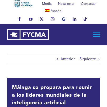
Saltar
Media
Newsletter
Contactar
al
Español
contenido
Facebook
YouTube
X
Instagram
MyBusiness
LinkedIn
Tiktok
Anterior
Siguiente
Málaga se prepara para reunir
a los líderes mundiales de la
inteligencia artificial