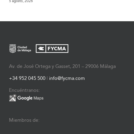
5 agosto, 2026
Av. de José Ortega y Gasset, 201 – 29006 Málaga
+34 952 045 500
|
info@fycma.com
Encuéntranos:
Miembros de: