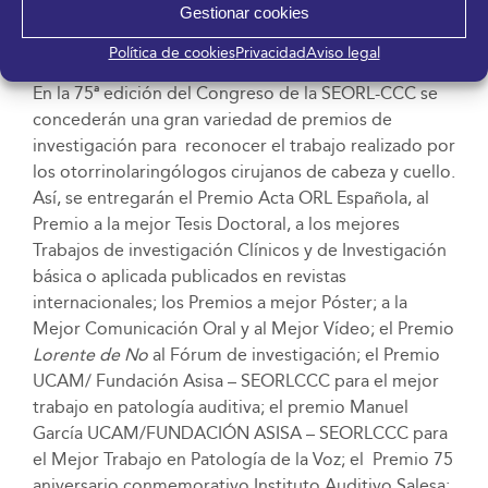
Gestionar cookies
Premios de investigación
Política de cookies
Privacidad
Aviso legal
En la 75ª edición del Congreso de la SEORL-CCC se
concederán una gran variedad de premios de
investigación para reconocer el trabajo realizado por
los otorrinolaringólogos cirujanos de cabeza y cuello.
Así, se entregarán el Premio Acta ORL Española, al
Premio a la mejor Tesis Doctoral, a los mejores
Trabajos de investigación Clínicos y de Investigación
básica o aplicada publicados en revistas
internacionales; los Premios a mejor Póster; a la
Mejor Comunicación Oral y al Mejor Vídeo; el Premio
Lorente de No
al Fórum de investigación; el Premio
UCAM/ Fundación Asisa – SEORLCCC para el mejor
trabajo en patología auditiva; el premio Manuel
García UCAM/FUNDACIÓN ASISA – SEORLCCC para
el Mejor Trabajo en Patología de la Voz; el Premio 75
aniversario conmemorativo Instituto Auditivo Salesa;