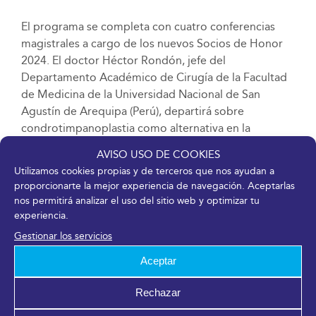
El programa se completa con cuatro conferencias
magistrales a cargo de los nuevos Socios de Honor
2024. El doctor Héctor Rondón, jefe del
Departamento Académico de Cirugía de la Facultad
de Medicina de la Universidad Nacional de San
Agustín de Arequipa (Perú), departirá sobre
condrotimpanoplastia como alternativa en la
solución de los problemas del oído medio; la
AVISO USO DE COOKIES
doctora Claire Hopkins, profesora de rinología en el
Utilizamos cookies propias y de terceros que nos ayudan a
King’s College de Londres y presidenta de la
proporcionarte la mejor experiencia de navegación. Aceptarlas
Sociedad Rinológica Británica, lo hará sobre cirugía
nos permitirá analizar el uso del sitio web y optimizar tu
en poliposis nasal. Además, el doctor Héctor Enrique
experiencia.
Ruiz, Jefe del Servicio Otorrinolaringología de Grupo
Gestionar los servicios
Gamma (Rosario, Argentina), hará su ponencia sobre
Aceptar
hipoacusia en el adulto mayor; y el doctor Gauthier
Desuter, profesor en la Universidad de Amberes
Rechazar
(Bélgica), expondrá sobre la parálisis unilateral de la
cuerda vocal.