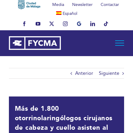
Saltar
Media
Newsletter
Contactar
al
Español
contenido
Facebook
YouTube
X
Instagram
MyBusiness
LinkedIn
Tiktok
Anterior
Siguiente
Más de 1.800
otorrinolaringólogos cirujanos
de cabeza y cuello asisten al