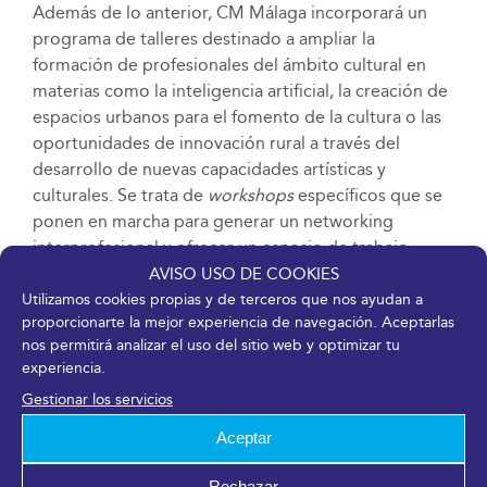
Además de lo anterior, CM Málaga incorporará un
programa de talleres destinado a ampliar la
formación de profesionales del ámbito cultural en
materias como la inteligencia artificial, la creación de
espacios urbanos para el fomento de la cultura o las
oportunidades de innovación rural a través del
desarrollo de nuevas capacidades artísticas y
culturales. Se trata de
workshops
específicos que se
ponen en marcha para generar un networking
interprofesional y ofrecer un espacio de trabajo
práctico en torno a diferentes temáticas vinculadas
AVISO USO DE COOKIES
con la innovación.
Utilizamos cookies propias y de terceros que nos ayudan a
proporcionarte la mejor experiencia de navegación. Aceptarlas
nos permitirá analizar el uso del sitio web y optimizar tu
Herramientas y servicios tecnológicos al servicio de
experiencia.
la cultura
Gestionar los servicios
Más de 80 empresas y entidades participarán en los
Aceptar
diferentes contenidos del evento. Por su parte, la
zona expositiva de CM Málaga aglutinará una amplia
Rechazar