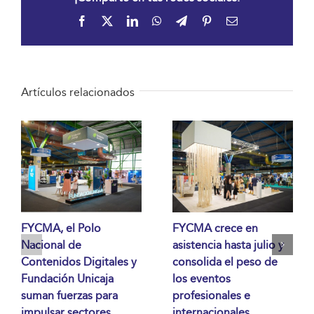
Facebook
X
LinkedIn
WhatsApp
Telegram
Pinterest
Correo
electrónico
Artículos relacionados
FYCMA, el Polo
FYCMA crece en
Nacional de
asistencia hasta julio y
Contenidos Digitales y
consolida el peso de
Fundación Unicaja
los eventos
suman fuerzas para
profesionales e
impulsar sectores
internacionales