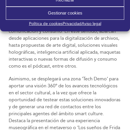
propuesta de servicios y herramientas que están
revolucionando el concepto tradicional de museo,
Gestionar cookies
patrimonio y, en general, las disciplinas culturales en
Política de cookies
Privacidad
Aviso legal
su conjunto, así como los modelos de gestión,
comunicación y consumo. En este sentido, abarcan
desde aplicaciones para la digitalización de archivos,
hasta propuestas de arte digital, soluciones visuales
holográficas, inteligencia artificial aplicada, maquetas
interactivas o nuevas formas de difusión y consumo
como es el pódcast, entre otros.
Asimismo, se desplegará una zona ‘Tech Demo’ para
aportar una visión 360º de los avances tecnológicos
en el sector cultural, a la vez que ofrece la
oportunidad de testear estas soluciones innovadoras
y de generar una red de contactos entre los
principales agentes del ámbito smart culture.
Destaca la presentación de una experiencia
museográfica en el metaverso o ‘Los sueños de Frida