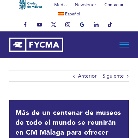
Saltar
Media
Newsletter
Contactar
al
Español
contenido
Facebook
YouTube
X
Instagram
MyBusiness
LinkedIn
Tiktok
Anterior
Siguiente
Más de un centenar de museos
de todo el mundo se reunirán
en CM Málaga para ofrecer