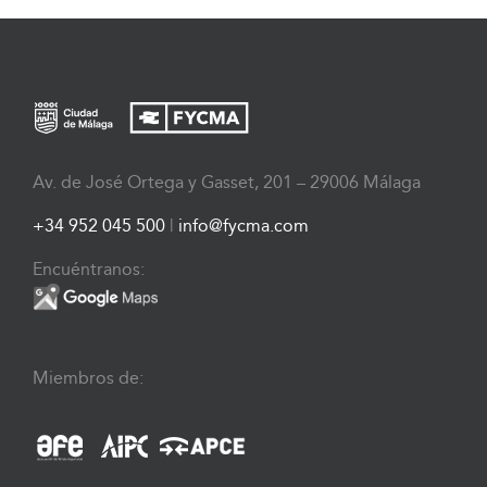
Av. de José Ortega y Gasset, 201 – 29006 Málaga
+34 952 045 500
|
info@fycma.com
Encuéntranos:
Miembros de: