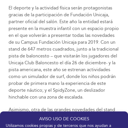
El deporte y la actividad física serán protagonistas
gracias de la participación de Fundación Unicaja,
partner oficial del salón. Este año la entidad estará
presente en la muestra infantil con un espacio propio
en el que volverán a presentar todas las novedades
de su Campus Fundación Unicaja para 2019. Con un
stand de 647 metros cuadrados, junto a la tradicional
pista de baloncesto – que visitarán los jugadores del
Unicaja Club Baloncesto el día 26 de diciembre- y la
pista americana, este año se estrenan actividades
como un simulador de surf, donde los niños podrán
probar de primera mano la experiencia de este
deporte náutico; y el SpidyZone, un deslizador
hinchable con una zona de escalada.
Asimismo, otra de las grandes novedades del stand
de Fundación Unicaja para esta Navidad es la zona
AVISO USO DE COOKIES
Lego, donde los personajes de Harry Potter cobrarán
Utilizamos cookies propias y de terceros que nos ayudan a