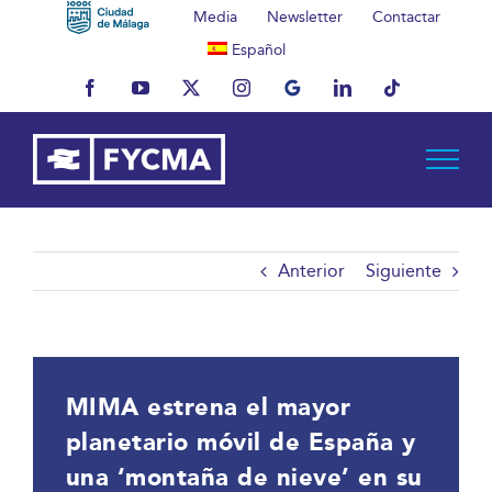
Saltar
Media
Newsletter
Contactar
al
Español
contenido
Facebook
YouTube
X
Instagram
MyBusiness
LinkedIn
Tiktok
Anterior
Siguiente
MIMA estrena el mayor
planetario móvil de España y
una ‘montaña de nieve’ en su