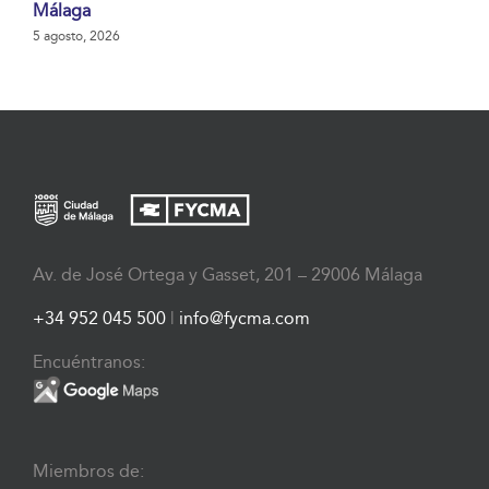
Málaga
5 agosto, 2026
Av. de José Ortega y Gasset, 201 – 29006 Málaga
+34 952 045 500
|
info@fycma.com
Encuéntranos:
Miembros de: