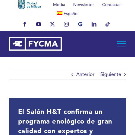
Saltar
Media
Newsletter
Contactar
al
Español
contenido
Facebook
YouTube
X
Instagram
MyBusiness
LinkedIn
Tiktok
Anterior
Siguiente
El Salón H&T confirma un
programa enológico de gran
calidad con expertos y