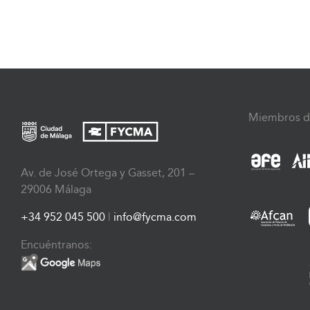
Miembros d
Av. de José Ortega y Gasset, 201 –
29006 Málaga
+34 952 045 500
|
info@fycma.com
Encuéntranos: