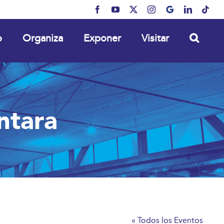
Facebook
YouTube
X
Instagram
MyBusiness
LinkedIn
Tikt
o
Organiza
Exponer
Visitar
ntara
« Todos los Eventos