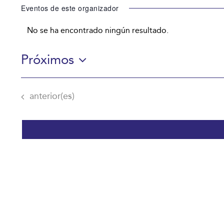
Eventos de este organizador
No se ha encontrado ningún resultado.
Aviso
Próximos
Selecciona
la
Eventos
anterior(es)
fecha.