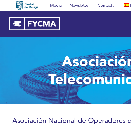
Saltar
Media
Newsletter
Contactar
al
contenido
Asociació
Telecomunic
Asociación Nacional de Operadores de