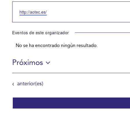
Website
http://aotec.es/
Eventos de este organizador
No se ha encontrado ningún resultado.
Aviso
Próximos
Selecciona
la
Eventos
anterior(es)
fecha.