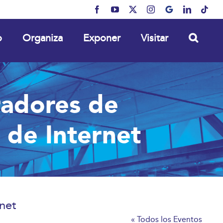
Facebook
YouTube
X
Instagram
MyBusiness
LinkedIn
Tikt
o
Organiza
Exponer
Visitar
radores de
 de Internet
net
« Todos los Eventos