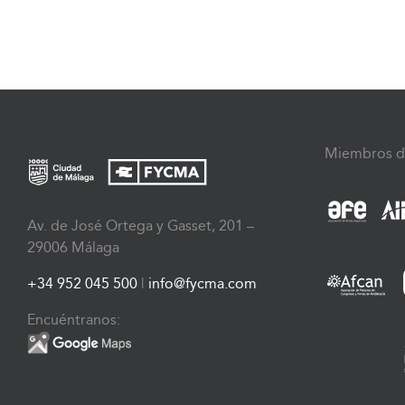
Miembros d
Av. de José Ortega y Gasset, 201 –
29006 Málaga
+34 952 045 500
|
info@fycma.com
Encuéntranos: