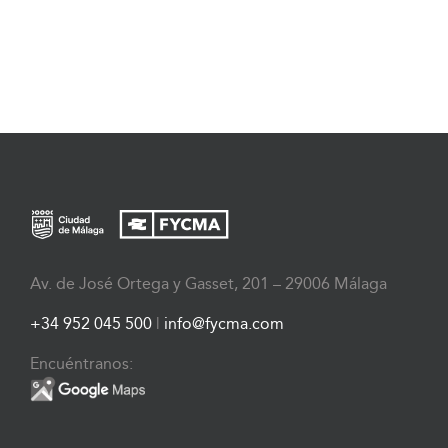
Av. de José Ortega y Gasset, 201 – 29006 Málaga
+34 952 045 500
|
info@fycma.com
Encuéntranos: