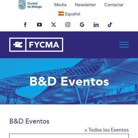
Saltar
Media
Newsletter
Contactar
al
Español
contenido
Facebook
YouTube
X
Instagram
MyBusiness
LinkedIn
Tiktok
B&D Eventos
B&D Eventos
« Todos los Eventos