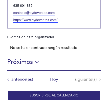
Teléfono
635 601 885
Email
contacto@bydeventos.com
Website
https://www.bydeventos.com/
Eventos de este organizador
No se ha encontrado ningún resultado.
Aviso
Próximos
Selecciona
la
Eventos
Eventos
anterior(es)
Hoy
siguiente(s)
fecha.
SUSCRIBIRSE AL CALENDARIO