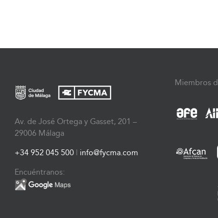
Miembros d
Av. de José Ortega y Gasset, 201 –
29006 Málaga
+34 952 045 500
|
info@fycma.com
Encuéntranos: