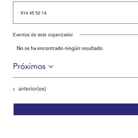
Teléfono
914 45 52 14
Eventos de este organizador
No se ha encontrado ningún resultado.
Aviso
Próximos
Selecciona
la
Eventos
anterior(es)
fecha.