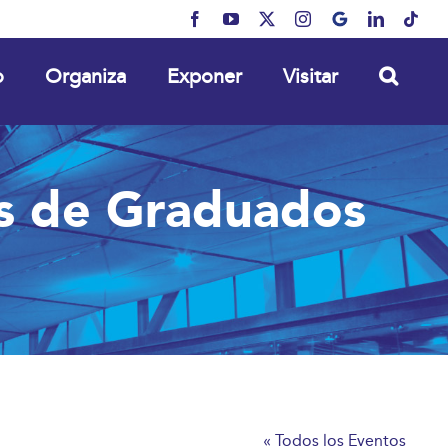
Facebook
YouTube
X
Instagram
MyBusiness
LinkedIn
Tikt
o
Organiza
Exponer
Visitar
es de Graduados
« Todos los Eventos