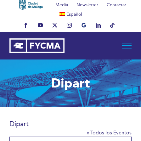
Saltar
Media
Newsletter
Contactar
al
Español
contenido
Facebook
YouTube
X
Instagram
MyBusiness
LinkedIn
Tiktok
Dipart
Dipart
« Todos los Eventos