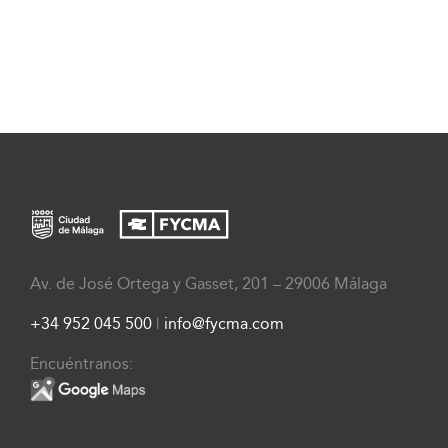
Av. de José Ortega y Gasset, 201 – 29006 Málaga
+34 952 045 500
|
info@fycma.com
Encuéntranos: