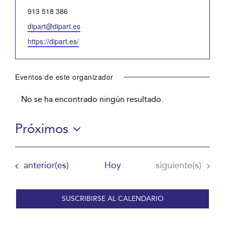
Teléfono
913 518 386
Email
dipart@dipart.es
Website
https://dipart.es/
Eventos de este organizador
No se ha encontrado ningún resultado.
Aviso
Próximos
Selecciona
la
Eventos
Eventos
anterior(es)
Hoy
siguiente(s)
fecha.
SUSCRIBIRSE AL CALENDARIO