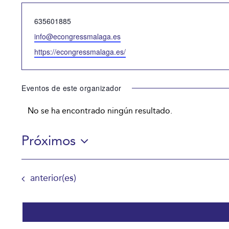
Teléfono
635601885
Email
info@econgressmalaga.es
Website
https://econgressmalaga.es/
Eventos de este organizador
No se ha encontrado ningún resultado.
Aviso
Próximos
Selecciona
la
Eventos
anterior(es)
fecha.