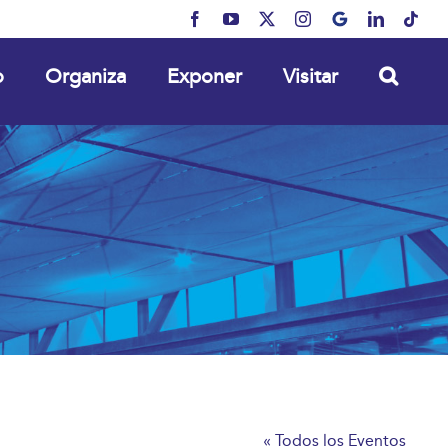
Facebook
YouTube
X
Instagram
MyBusiness
LinkedIn
Tikt
o
Organiza
Exponer
Visitar
« Todos los Eventos