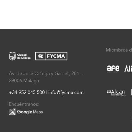
Miembros d
Av. de José Ortega y Gasset, 201 –
29006 Málaga
+34 952 045 500
|
info@fycma.com
Encuéntranos: