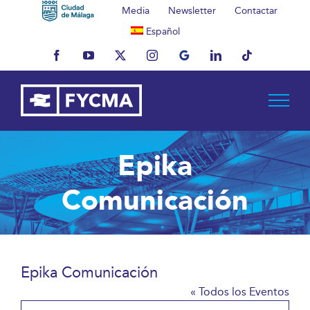
Saltar
Media
Newsletter
Contactar
al
Español
contenido
Facebook
YouTube
X
Instagram
MyBusiness
LinkedIn
Tiktok
Epika
Comunicación
Epika Comunicación
« Todos los Eventos