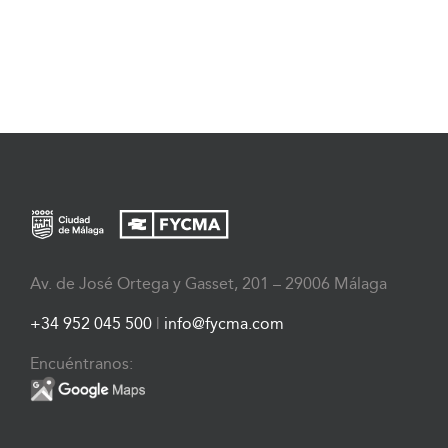
Av. de José Ortega y Gasset, 201 – 29006 Málaga
+34 952 045 500
|
info@fycma.com
Encuéntranos: