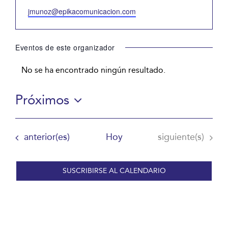
Email
jmunoz@epikacomunicacion.com
Eventos de este organizador
No se ha encontrado ningún resultado.
Aviso
Próximos
Selecciona
la
Eventos
Eventos
anterior(es)
Hoy
siguiente(s)
fecha.
SUSCRIBIRSE AL CALENDARIO