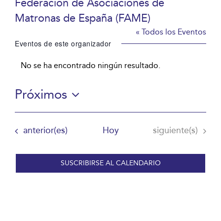
Federación de Asociaciones de
Matronas de España (FAME)
« Todos los Eventos
Eventos de este organizador
No se ha encontrado ningún resultado.
Aviso
Próximos
Selecciona
la
Eventos
Eventos
anterior(es)
Hoy
siguiente(s)
fecha.
SUSCRIBIRSE AL CALENDARIO