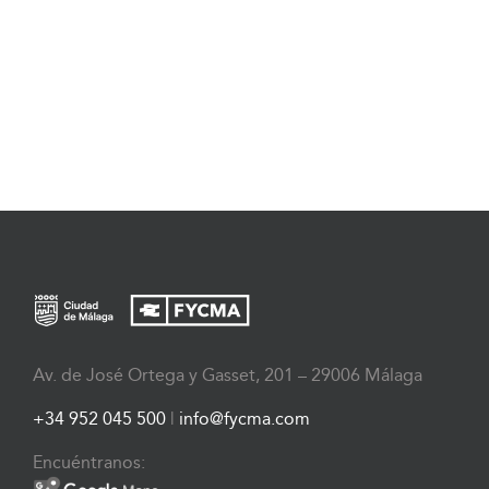
Av. de José Ortega y Gasset, 201 – 29006 Málaga
+34 952 045 500
|
info@fycma.com
Encuéntranos: