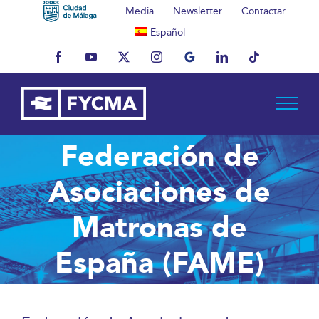
Saltar
Media
Newsletter
Contactar
al
Español
contenido
Facebook
YouTube
X
Instagram
MyBusiness
LinkedIn
Tiktok
Federación de
Asociaciones de
Matronas de
España (FAME)