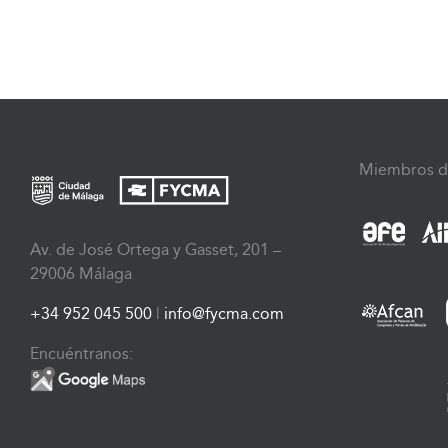
Miembros d
Av. de José Ortega y Gasset, 201 –
29006 Málaga
+34 952 045 500
|
info@fycma.com
Encuéntranos: