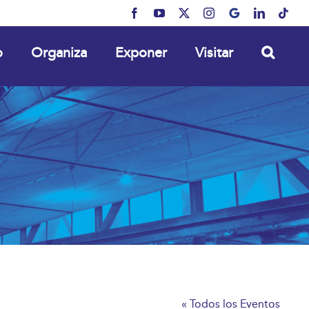
Facebook
YouTube
X
Instagram
MyBusiness
LinkedIn
Tikt
o
Organiza
Exponer
Visitar
« Todos los Eventos