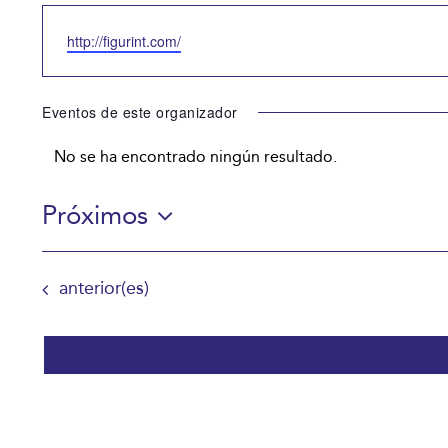
Website
http://figurint.com/
Eventos de este organizador
No se ha encontrado ningún resultado.
Aviso
Próximos
Selecciona
la
Eventos
anterior(es)
fecha.