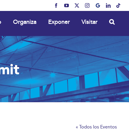
Facebook
YouTube
X
Instagram
MyBusiness
LinkedIn
Tikt
o
Organiza
Exponer
Visitar
mit
« Todos los Eventos