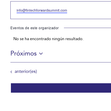
Email
info@fintechforwardsummit.com
Eventos de este organizador
No se ha encontrado ningún resultado.
Aviso
Próximos
Selecciona
la
Eventos
anterior(es)
fecha.