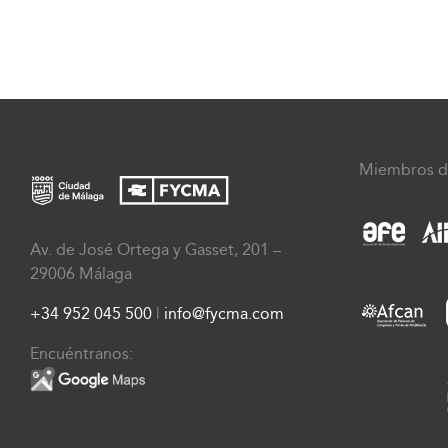
Miembros d
Av. de José Ortega y Gasset, 201 –
29006 Málaga
+34 952 045 500
|
info@fycma.com
Encuéntranos: