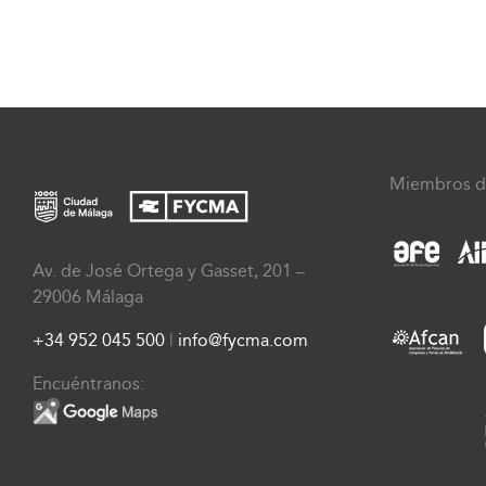
Miembros d
Av. de José Ortega y Gasset, 201 –
29006 Málaga
+34 952 045 500
|
info@fycma.com
Encuéntranos: