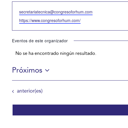
Email
secretariatecnica@congresoforhum.com
Website
https://www.congresoforhum.com/
Eventos de este organizador
No se ha encontrado ningún resultado.
Aviso
Próximos
Selecciona
la
Eventos
anterior(es)
fecha.