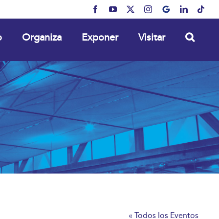
Facebook
YouTube
X
Instagram
MyBusiness
LinkedIn
Tikt
o
Organiza
Exponer
Visitar
« Todos los Eventos