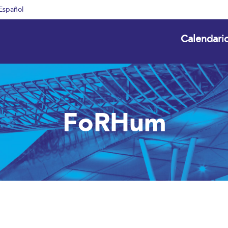
Español
Calendari
FoRHum