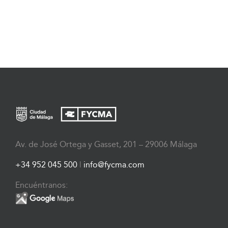
Av. de José Ortega y Gasset, 201 – 29006 Málaga
+34 952 045 500
|
info@fycma.com
Encuéntranos: