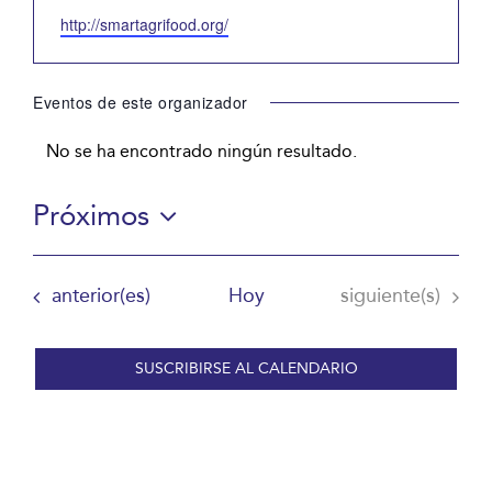
Website
http://smartagrifood.org/
Eventos de este organizador
No se ha encontrado ningún resultado.
Aviso
Próximos
Selecciona
la
Eventos
Eventos
anterior(es)
Hoy
siguiente(s)
fecha.
SUSCRIBIRSE AL CALENDARIO