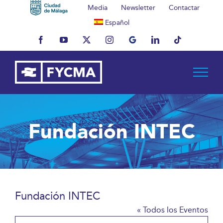
Saltar
Media
Newsletter
Contactar
al
Español
contenido
Facebook
YouTube
X
Instagram
MyBusiness
LinkedIn
Tiktok
Fundación INTEC
Fundación INTEC
« Todos los Eventos