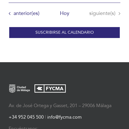
Eventos
Eventos
anterior(es)
Hoy
siguiente(s)
SUSCRIBIRSE AL CALENDARIO
Av. de José Ortega y Gasset, 201 – 29006 Málaga
+34 952 045 500
|
info@fycma.com
Encuéntranos: