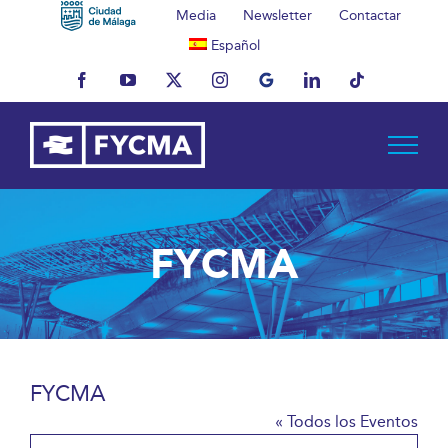
Saltar
Media
Newsletter
Contactar
al
Español
contenido
Facebook
YouTube
X
Instagram
MyBusiness
LinkedIn
Tiktok
FYCMA
FYCMA
« Todos los Eventos