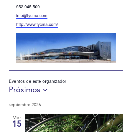
Teléfono
952 045 500
Email
info@fycma.com
Website
http://www.fycma.com/
Eventos de este organizador
Próximos
Selecciona
la
septiembre 2026
fecha.
Mar
15