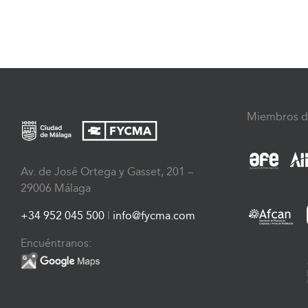
Miembros d
Av. de José Ortega y Gasset, 201 –
29006 Málaga
+34 952 045 500
|
info@fycma.com
Encuéntranos: