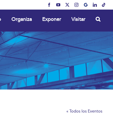
Facebook
YouTube
X
Instagram
MyBusiness
LinkedIn
Tikt
o
Organiza
Exponer
Visitar
« Todos los Eventos