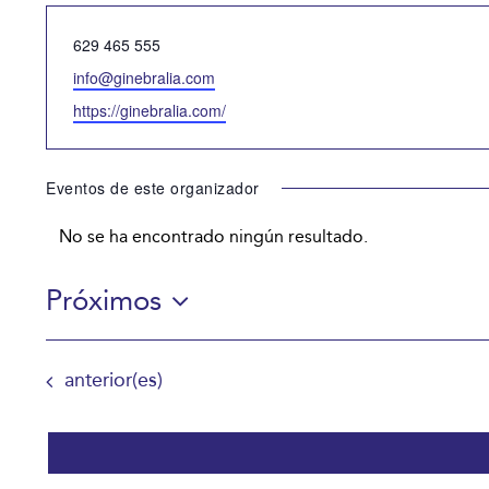
Teléfono
629 465 555
Email
info@ginebralia.com
Website
https://ginebralia.com/
Eventos de este organizador
No se ha encontrado ningún resultado.
Aviso
Próximos
Selecciona
la
Eventos
anterior(es)
fecha.