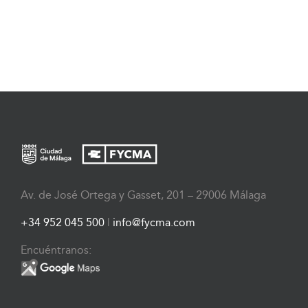
Av. de José Ortega y Gasset, 201 – 29006 Málaga
+34 952 045 500
|
info@fycma.com
Encuéntranos: