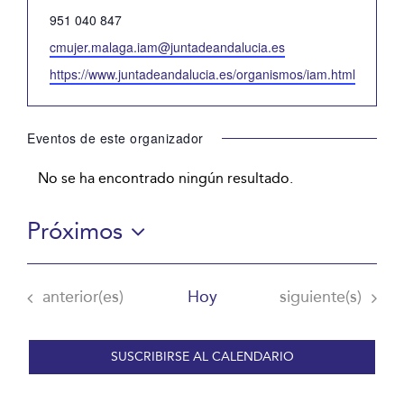
Teléfono
951 040 847
Email
cmujer.malaga.iam@juntadeandalucia.es
Website
https://www.juntadeandalucia.es/organismos/iam.html
Eventos de este organizador
No se ha encontrado ningún resultado.
Aviso
Próximos
Selecciona
la
Eventos
Eventos
anterior(es)
Hoy
siguiente(s)
fecha.
SUSCRIBIRSE AL CALENDARIO