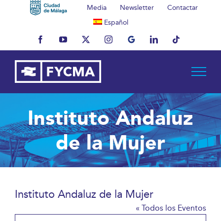
Saltar
Media
Newsletter
Contactar
al
Español
contenido
Facebook
YouTube
X
Instagram
MyBusiness
LinkedIn
Tiktok
Instituto Andaluz
de la Mujer
Instituto Andaluz de la Mujer
« Todos los Eventos