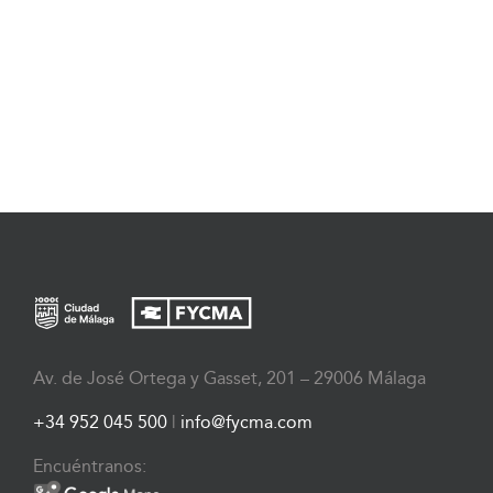
Av. de José Ortega y Gasset, 201 – 29006 Málaga
+34 952 045 500
|
info@fycma.com
Encuéntranos: