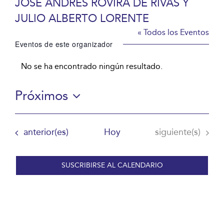
JOSÉ ANDRÉS ROVIRA DE RIVAS Y
JULIO ALBERTO LORENTE
« Todos los Eventos
Eventos de este organizador
No se ha encontrado ningún resultado.
Aviso
Próximos
Selecciona
la
Eventos
Eventos
anterior(es)
Hoy
siguiente(s)
fecha.
SUSCRIBIRSE AL CALENDARIO