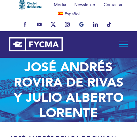
Saltar
Media
Newsletter
Contactar
al
Español
contenido
Facebook
YouTube
X
Instagram
MyBusiness
LinkedIn
Tiktok
JOSÉ ANDRÉS
ROVIRA DE RIVAS
Y JULIO ALBERTO
LORENTE