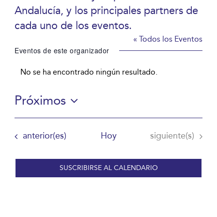
Andalucía, y los principales partners de
cada uno de los eventos.
« Todos los Eventos
Eventos de este organizador
No se ha encontrado ningún resultado.
Aviso
Próximos
Selecciona
la
Eventos
Eventos
anterior(es)
Hoy
siguiente(s)
fecha.
SUSCRIBIRSE AL CALENDARIO