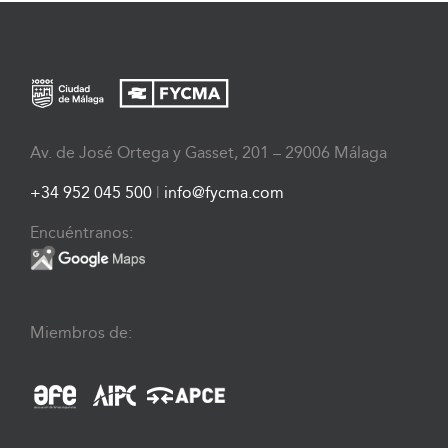
Av. de José Ortega y Gasset, 201 – 29006 Málaga
+34 952 045 500
|
info@fycma.com
Encuéntranos:
Miembros de: