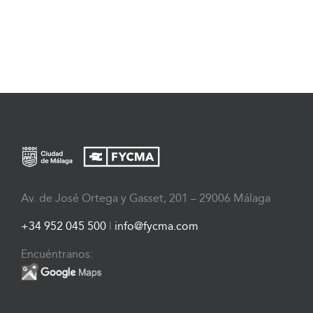
Av. de José Ortega y Gasset, 201 – 29006 Málaga
+34 952 045 500
|
info@fycma.com
Encuéntranos: