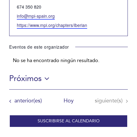
Teléfono
674 350 820
Email
info@mpi-spain.org
Website
https://www.mpi.org/chapters/iberian
Eventos de este organizador
No se ha encontrado ningún resultado.
Aviso
Próximos
Selecciona
la
Eventos
Eventos
anterior(es)
Hoy
siguiente(s)
fecha.
SUSCRIBIRSE AL CALENDARIO