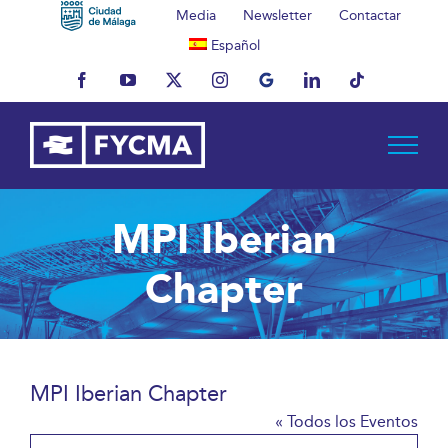
Saltar
Media
Newsletter
Contactar
al
Español
contenido
Facebook
YouTube
X
Instagram
MyBusiness
LinkedIn
Tiktok
MPI Iberian
Chapter
MPI Iberian Chapter
« Todos los Eventos