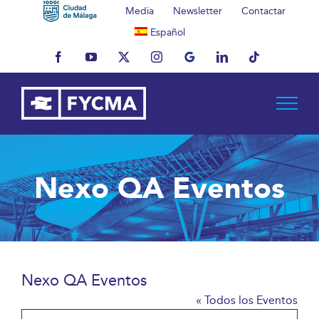
Saltar
Media
Newsletter
Contactar
al
Español
contenido
Facebook
YouTube
X
Instagram
MyBusiness
LinkedIn
Tiktok
Nexo QA Eventos
Nexo QA Eventos
« Todos los Eventos