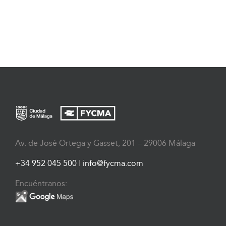
Av. de José Ortega y Gasset, 201 – 29006 Málaga
+34 952 045 500
|
info@fycma.com
Encuéntranos: