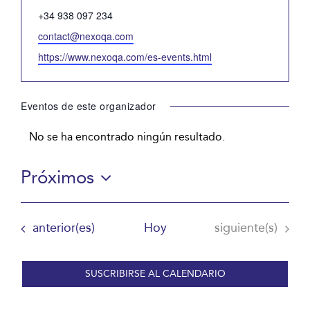
Teléfono
+34 938 097 234
Email
contact@nexoqa.com
Website
https://www.nexoqa.com/es-events.html
Eventos de este organizador
No se ha encontrado ningún resultado.
Aviso
Próximos
Selecciona
la
Eventos
Eventos
anterior(es)
Hoy
siguiente(s)
fecha.
SUSCRIBIRSE AL CALENDARIO