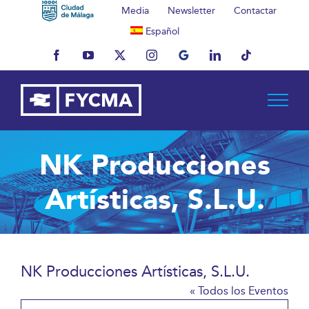
Saltar
Media
Newsletter
Contactar
al
Español
contenido
Facebook
YouTube
X
Instagram
MyBusiness
LinkedIn
Tiktok
NK Producciones
Artísticas, S.L.U.
NK Producciones Artísticas, S.L.U.
« Todos los Eventos