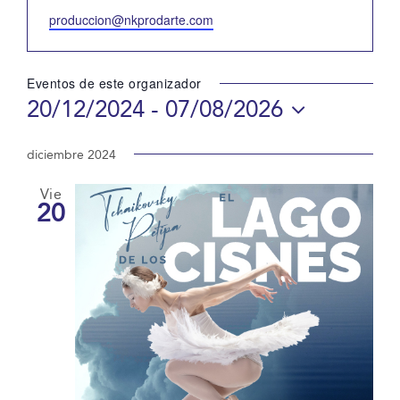
Email
produccion@nkprodarte.com
Eventos de este organizador
20/12/2024
 - 
07/08/2026
Selecciona
la
diciembre 2024
fecha.
Vie
20