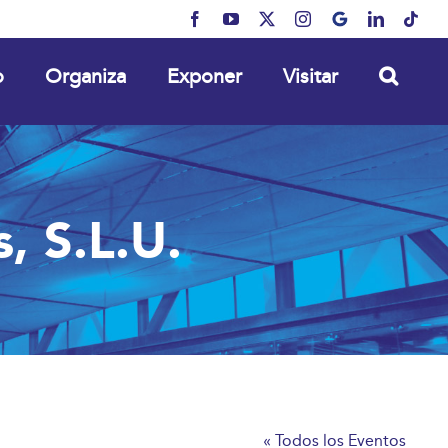
Facebook
YouTube
X
Instagram
MyBusiness
LinkedIn
Tikt
o
Organiza
Exponer
Visitar
, S.L.U.
« Todos los Eventos