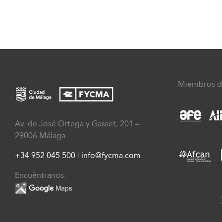
Miembros d
Av. de José Ortega y Gasset, 201 –
29006 Málaga
+34 952 045 500
|
info@fycma.com
Encuéntranos: