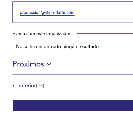
Email
produccion@nkprodarte.com
Eventos de este organizador
No se ha encontrado ningún resultado.
Aviso
Próximos
Selecciona
la
Eventos
anterior(es)
fecha.