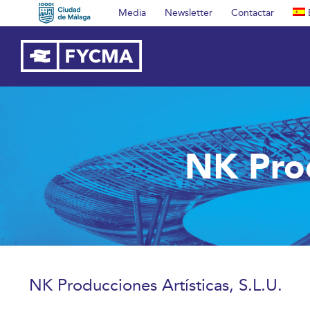
Saltar
Media
Newsletter
Contactar
al
contenido
NK Prod
NK Producciones Artísticas, S.L.U.