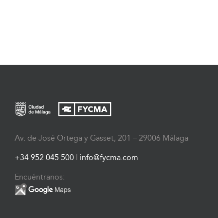
Av. de José Ortega y Gasset, 201 – 29006 Málaga
+34 952 045 500
|
info@fycma.com
Encuéntranos: