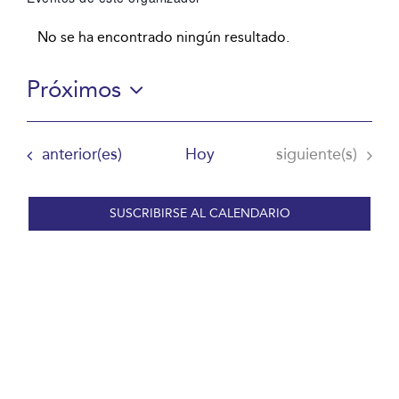
No se ha encontrado ningún resultado.
Aviso
Próximos
Selecciona
la
Eventos
Eventos
anterior(es)
Hoy
siguiente(s)
fecha.
SUSCRIBIRSE AL CALENDARIO