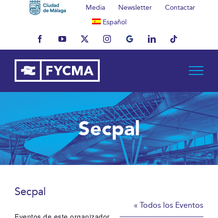
Saltar
Media
Newsletter
Contactar
al
Español
contenido
Facebook
YouTube
X
Instagram
MyBusiness
LinkedIn
Tiktok
Secpal
Secpal
« Todos los Eventos
Eventos de este organizador