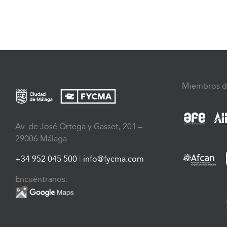
Miembros d
Av. de José Ortega y Gasset, 201 –
29006 Málaga
+34 952 045 500
|
info@fycma.com
Encuéntranos: