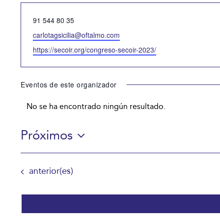
Teléfono
91 544 80 35
Email
carlotagsicilia@oftalmo.com
Website
https://secoir.org/congreso-secoir-2023/
Eventos de este organizador
No se ha encontrado ningún resultado.
Aviso
Próximos
Selecciona
la
Eventos
anterior(es)
fecha.