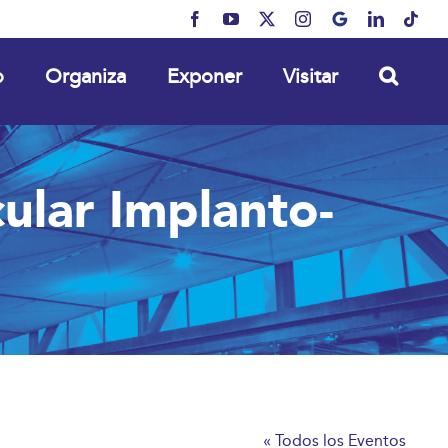
Facebook
YouTube
X
Instagram
MyBusiness
LinkedIn
Tikt
o
Organiza
Exponer
Visitar
ular Implanto-
« Todos los Eventos