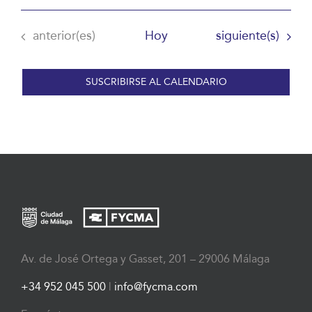
Eventos
Eventos
anterior(es)
Hoy
siguiente(s)
SUSCRIBIRSE AL CALENDARIO
Av. de José Ortega y Gasset, 201 – 29006 Málaga
+34 952 045 500
|
info@fycma.com