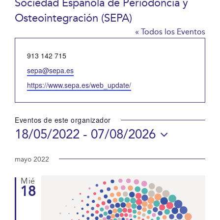
Sociedad Española de Periodoncia y
Osteointegración (SEPA)
« Todos los Eventos
Teléfono
913 142 715
Email
sepa@sepa.es
Website
https://www.sepa.es/web_update/
Eventos de este organizador
18/05/2022
 - 
07/08/2026
Selecciona
la
mayo 2022
fecha.
Mié
18