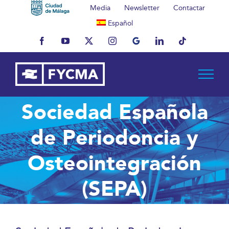
Saltar
Media
Newsletter
Contactar
al
Español
contenido
Facebook
YouTube
X
Instagram
MyBusiness
LinkedIn
Tiktok
Sociedad Española
de Periodoncia y
Osteointegración
(SEPA)