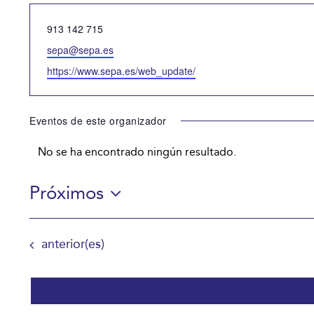
Teléfono
913 142 715
Email
sepa@sepa.es
Website
https://www.sepa.es/web_update/
Eventos de este organizador
No se ha encontrado ningún resultado.
Aviso
Próximos
Selecciona
la
Eventos
anterior(es)
fecha.