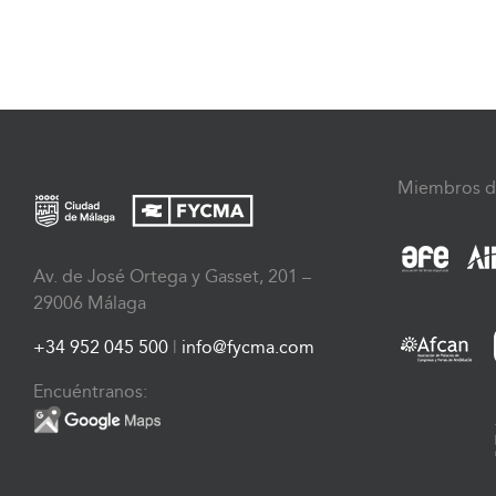
Miembros d
Av. de José Ortega y Gasset, 201 –
29006 Málaga
+34 952 045 500
|
info@fycma.com
Encuéntranos: