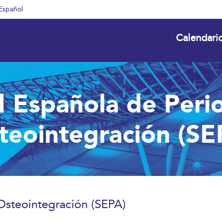
Español
Calendari
 Española de Peri
teointegración (SE
Osteointegración (SEPA)