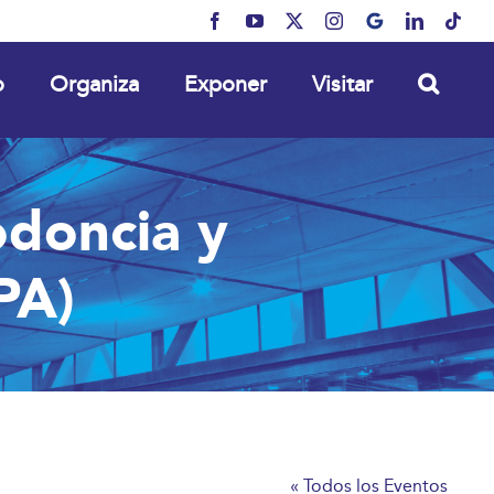
Facebook
YouTube
X
Instagram
MyBusiness
LinkedIn
Tikt
o
Organiza
Exponer
Visitar
odoncia y
PA)
« Todos los Eventos