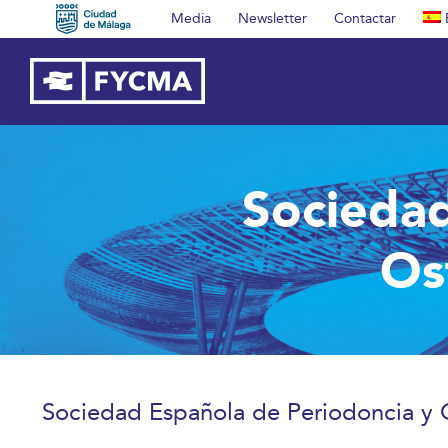
Saltar
Media
Newsletter
Contactar
al
contenido
Sociedad
Os
Sociedad Española de Periodoncia y 