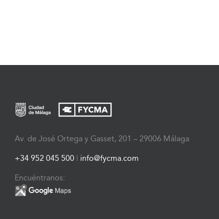
Av. de José Ortega y Gasset, 201 – 29006 Málaga
+34 952 045 500
|
info@fycma.com
Encuéntranos: