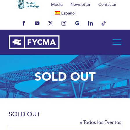
Saltar
Media
Newsletter
Contactar
al
Español
contenido
Facebook
YouTube
X
Instagram
MyBusiness
LinkedIn
Tiktok
SOLD OUT
SOLD OUT
« Todos los Eventos