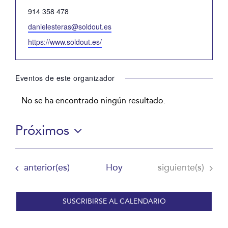
Teléfono
914 358 478
Email
danielesteras@soldout.es
Website
https://www.soldout.es/
Eventos de este organizador
No se ha encontrado ningún resultado.
Aviso
Próximos
Selecciona
la
Eventos
Eventos
anterior(es)
Hoy
siguiente(s)
fecha.
SUSCRIBIRSE AL CALENDARIO