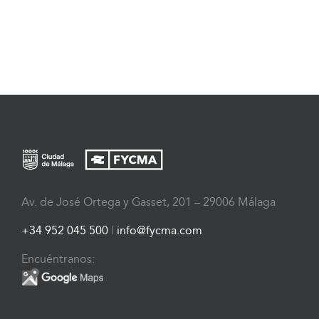
Av. de José Ortega y Gasset, 201 – 29006 Málaga
+34 952 045 500
|
info@fycma.com
Encuéntranos: