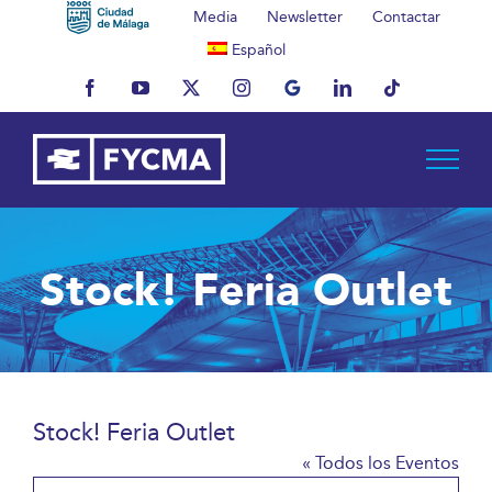
Saltar
Media
Newsletter
Contactar
al
Español
contenido
Facebook
YouTube
X
Instagram
MyBusiness
LinkedIn
Tiktok
Stock! Feria Outlet
Stock! Feria Outlet
« Todos los Eventos