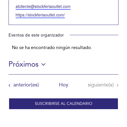
Email
atcliente@stockferiaoutlet.com
Website
https://stockferiaoutlet.com/
Eventos de este organizador
No se ha encontrado ningún resultado.
Aviso
Próximos
Selecciona
la
Eventos
Eventos
anterior(es)
Hoy
siguiente(s)
fecha.
SUSCRIBIRSE AL CALENDARIO