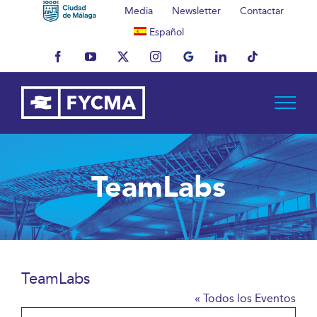
Saltar
Media
Newsletter
Contactar
al
Español
contenido
Facebook
YouTube
X
Instagram
MyBusiness
LinkedIn
Tiktok
TeamLabs
TeamLabs
« Todos los Eventos