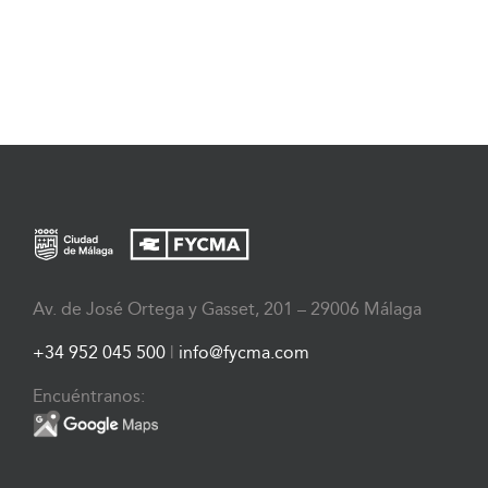
Av. de José Ortega y Gasset, 201 – 29006 Málaga
+34 952 045 500
|
info@fycma.com
Encuéntranos: