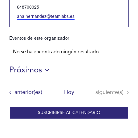
Teléfono
648700025
Email
ana.hernandez@teamlabs.es
Eventos de este organizador
No se ha encontrado ningún resultado.
Aviso
Próximos
Selecciona
la
Eventos
Eventos
anterior(es)
Hoy
siguiente(s)
fecha.
SUSCRIBIRSE AL CALENDARIO