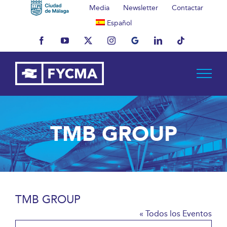
Saltar
Media
Newsletter
Contactar
al
Español
contenido
Facebook
YouTube
X
Instagram
MyBusiness
LinkedIn
Tiktok
TMB GROUP
TMB GROUP
« Todos los Eventos