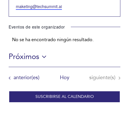
Email
maketing@techsummit.ai
Eventos de este organizador
No se ha encontrado ningún resultado.
Aviso
Próximos
Selecciona
la
Eventos
Eventos
anterior(es)
Hoy
siguiente(s)
fecha.
SUSCRIBIRSE AL CALENDARIO