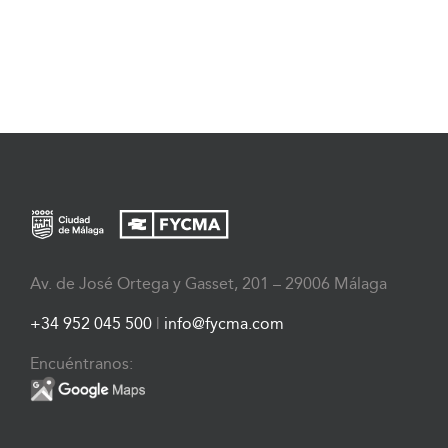
Av. de José Ortega y Gasset, 201 – 29006 Málaga
+34 952 045 500
|
info@fycma.com
Encuéntranos: