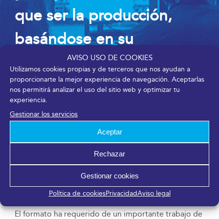
que ser la producción,
basándose en su
experiencia de muchos
AVISO USO DE COOKIES
Utilizamos cookies propias y de terceros que nos ayudan a
proporcionarte la mejor experiencia de navegación. Aceptarlas
años organizando eventos
nos permitirá analizar el uso del sitio web y optimizar tu
experiencia.
físicos»
Gestionar los servicios
Aceptar
Rechazar
Gestionar cookies
Trabajo de preproducción
Política de cookies
Privacidad
Aviso legal
El formato ha requerido de un importante trabajo de