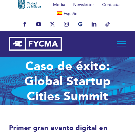
Saltar
Media
Newsletter
Contactar
al
Español
contenido
Facebook
YouTube
X
Instagram
MyBusiness
LinkedIn
Tiktok
Caso de éxito:
Global Startup
Cities Summit
Primer gran evento digital en