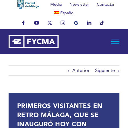
Saltar
Media
Newsletter
Contactar
al
Español
contenido
Facebook
YouTube
X
Instagram
MyBusiness
LinkedIn
Tiktok
Anterior
Siguiente
PRIMEROS VISITANTES EN
RETRO MÁLAGA, QUE SE
INAUGURÓ HOY CON