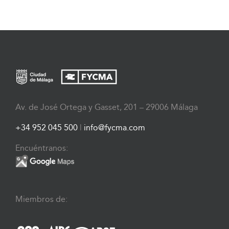
Av. de José Ortega y Gasset, 201 – 29006 Málaga
+34 952 045 500
|
info@fycma.com
Encuéntranos:
Miembros de: