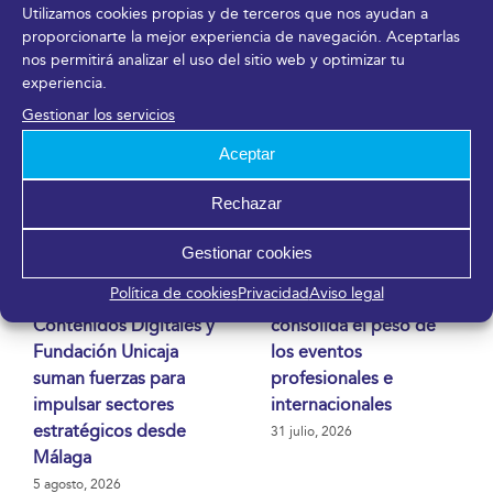
Utilizamos cookies propias y de terceros que nos ayudan a
proporcionarte la mejor experiencia de navegación. Aceptarlas
Artículos relacionados
nos permitirá analizar el uso del sitio web y optimizar tu
experiencia.
Gestionar los servicios
Aceptar
Rechazar
Gestionar cookies
FYCMA, el Polo
FYCMA crece en
Política de cookies
Privacidad
Aviso legal
Nacional de
asistencia hasta julio y
Contenidos Digitales y
consolida el peso de
Fundación Unicaja
los eventos
suman fuerzas para
profesionales e
impulsar sectores
internacionales
estratégicos desde
31 julio, 2026
Málaga
5 agosto, 2026