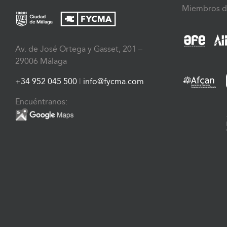
Miembros d
Av. de José Ortega y Gasset, 201 –
29006 Málaga
+34 952 045 500
|
info@fycma.com
Encuéntranos: