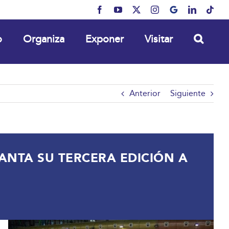
Facebook
YouTube
X
Instagram
MyBusiness
LinkedIn
Tikt
o
Organiza
Exponer
Visitar
Anterior
Siguiente
LANTA SU TERCERA EDICIÓN A