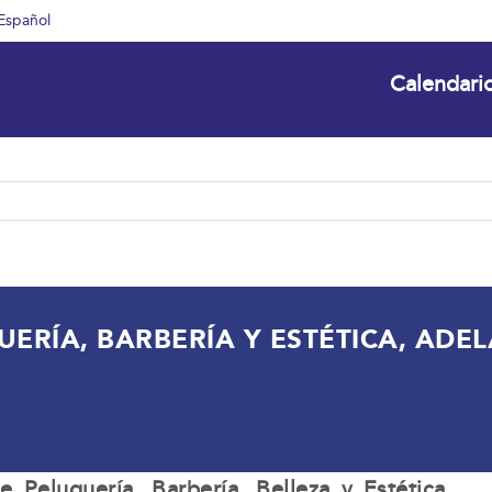
Español
Calendari
UERÍA, BARBERÍA Y ESTÉTICA, ADE
 Peluquería, Barbería, Belleza y Estética,