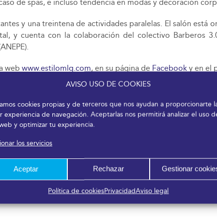
, caso de spas, e incluso tendencia en modas y decoración corp
tantes y una treintena de actividades paralelas. El salón está
l, y cuenta con la colaboración del colectivo Barberos 3.
 (ANEPE).
 la web
www.estilomlg.com
, en su página de
Facebook
y en el 
AVISO USO DE COOKIES
izamos cookies propias y de terceros que nos ayudan a proporcionarte l
r experiencia de navegación. Aceptarlas nos permitirá analizar el uso d
 web y optimizar tu experiencia.
onar los servicios
Aceptar
Rechazar
Gestionar cookie
Política de cookies
Privacidad
Aviso legal