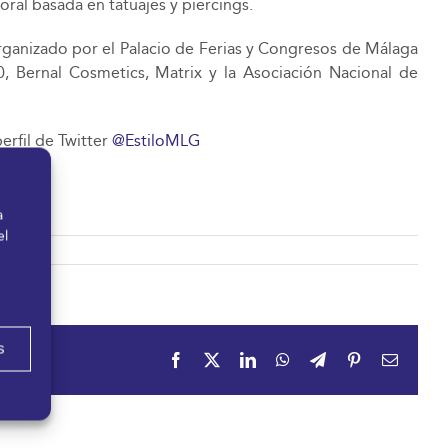
oral basada en tatuajes y piercings.
 organizado por el Palacio de Ferias y Congresos de Málaga
0, Bernal Cosmetics, Matrix y la Asociación Nacional de
perfil de Twitter
@EstiloMLG
a
el
s
Facebook
X
LinkedIn
WhatsApp
Telegram
Pinterest
Correo
electrón