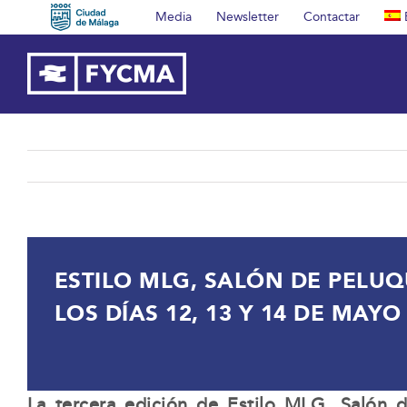
Saltar
Media
Newsletter
Contactar
al
contenido
ESTILO MLG, SALÓN DE PELUQ
LOS DÍAS 12, 13 Y 14 DE MAYO
La tercera edición de Estilo MLG, Salón de