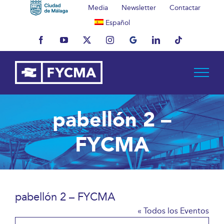
Saltar
Media
Newsletter
Contactar
al
Español
contenido
Facebook
YouTube
X
Instagram
MyBusiness
LinkedIn
Tiktok
pabellón 2 –
FYCMA
pabellón 2 – FYCMA
« Todos los Eventos