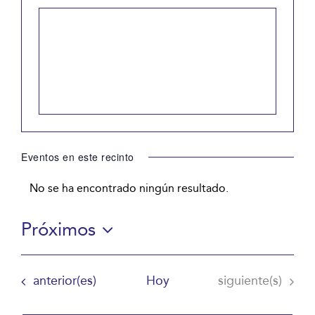
Eventos en este recinto
No se ha encontrado ningún resultado.
Aviso
Próximos
Selecciona
la
Eventos
Eventos
anterior(es)
Hoy
siguiente(s)
fecha.