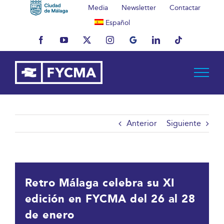
Saltar
Media
Newsletter
Contactar
al
Español
contenido
Facebook
YouTube
X
Instagram
MyBusiness
LinkedIn
Tiktok
Anterior
Siguiente
Retro Málaga celebra su XI
edición en FYCMA del 26 al 28
de enero