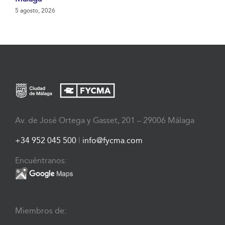
5 agosto, 2026
Av. de José Ortega y Gasset, 201 – 29006 Málaga
+34 952 045 500
|
info@fycma.com
Encuéntranos:
Miembros de: