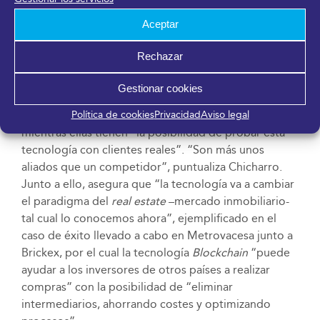
seleccionada para el
Silicon Valley Immersion
Aceptar
Program
en 2014. Al respecto, ha detallado las
sinergias generadas entre las empresas
Proptech
–
Rechazar
aplicación de nuevas tecnologías al sector
inmobiliario- y las inmobiliarias más consolidadas,
Gestionar cookies
pues las primeras dan a los buques insignia “agilidad
Política de cookies
Privacidad
Aviso legal
a la innovación y una tecnología muy disruptiva”,
mientras ellas tienen “la posibilidad de probar esta
tecnología con clientes reales”. “Son más unos
aliados que un competidor”, puntualiza Chicharro.
Junto a ello, asegura que “la tecnología va a cambiar
el paradigma del
real estate
–mercado inmobiliario-
tal cual lo conocemos ahora”, ejemplificado en el
caso de éxito llevado a cabo en Metrovacesa junto a
Brickex, por el cual la tecnología
Blockchain
“puede
ayudar a los inversores de otros países a realizar
compras” con la posibilidad de “eliminar
intermediarios, ahorrando costes y optimizando