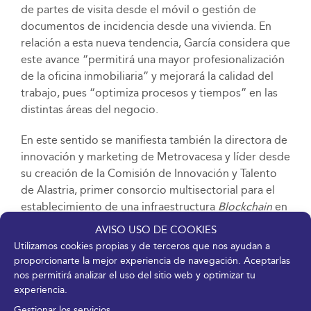
de partes de visita desde el móvil o gestión de
documentos de incidencia desde una vivienda. En
relación a esta nueva tendencia, García considera que
este avance “permitirá una mayor profesionalización
de la oficina inmobiliaria” y mejorará la calidad del
trabajo, pues “optimiza procesos y tiempos” en las
distintas áreas del negocio.
En este sentido se manifiesta también la directora de
innovación y marketing de Metrovacesa y líder desde
su creación de la Comisión de Innovación y Talento
de Alastria, primer consorcio multisectorial para el
establecimiento de una infraestructura
Blockchain
en
España. Chicharro, ha participado en la mesa
AVISO USO DE COOKIES
redonda ‘
Proptech
y
Blockchain
: la revolución del
Utilizamos cookies propias y de terceros que nos ayudan a
sector inmobiliario’ junto con Jaime Fernández -
proporcionarte la mejor experiencia de navegación. Aceptarlas
consultor de estrategia
Proptech Blockchain
de
nos permitirá analizar el uso del sitio web y optimizar tu
Finnovating- y Francisco Javier Gómez, cofundador
experiencia.
de la empresa Paythunder, primera entidad andaluza
Gestionar los servicios