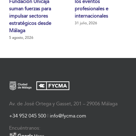
Fundación Unicaja
los eventos
suman fuerzas para
profesionales e
impulsar sectores
internacionales
estratégicos desde
31 julio, 2026
Málaga
5 agosto, 2026
Av. de José Ortega y Gasset, 201 – 29006 Málaga
+34 952 045 500
|
info@fycma.com
Encuéntranos: