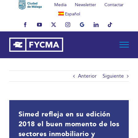
Saltar
Media
Newsletter
Contactar
al
Español
contenido
Facebook
YouTube
X
Instagram
MyBusiness
LinkedIn
Tiktok
Anterior
Siguiente
Simed refleja en su edición
2018 el buen momento de los
sectores inmobiliario y