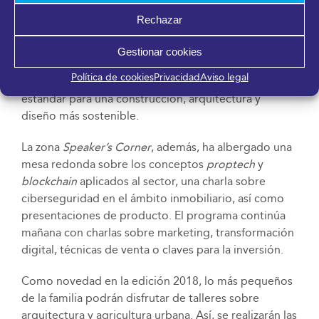
la escuela de negocios Cátedra Inmobiliaria ha
Rechazar
presentado una nueva edición de su Pulsímetro
Inmobiliario. Por primera vez, además, la plataforma
Gestionar cookies
Passivhaus Costa del Sol ha organizado una jornada
Política de cookies
Privacidad
Aviso legal
técnica para reunir a profesionales en torno a este
estándar para una construcción, arquitectura y
diseño más sostenible.
La zona
Speaker’s Corner
, además, ha albergado una
mesa redonda sobre los conceptos
proptech
y
blockchain
aplicados al sector, una charla sobre
ciberseguridad en el ámbito inmobiliario, así como
presentaciones de producto. El programa continúa
mañana con charlas sobre marketing, transformación
digital, técnicas de venta o claves para la inversión.
Como novedad en la edición 2018, lo más pequeños
de la familia podrán disfrutar de talleres sobre
arquitectura y agricultura urbana. Así, se realizarán las