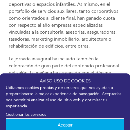
deportivas o espacios infantiles. Asimismo, en el
portafolio de servicios auxiliares, tanto corporativos
como orientados al cliente final, han ganado cuota
con respecto al año empresas especializadas
vinculadas a la consultoría, asesorías, aseguradoras,
tasadoras, marketing inmobiliario, arquitectura o
rehabilitación de edificios, entre otras.
La jornada inaugural ha incluido también la
celebración de gran parte del contenido profesional
del salón. La mañana ha arrancado con el décimo
Encuentro Inmobiliario Internacional organizado por
AVISO USO DE COOKIES
Extenda-Agencia Andaluza de Promoción Exterior,
Utilizamos cookies propias y de terceros que nos ayudan a
que ha traído hasta Málaga a potenciales
proporcionarte la mejor experiencia de navegación. Aceptarlas
nos permitirá analizar el uso del sitio web y optimizar tu
compradores de países como Reino Unido, Bélgica,
experiencia.
Holanda, Alemania, Francia o Rusia. Junto a ello, la
Asociación de Constructores y Promotores de
Gestionar los servicios
Málaga (ACP) también ha organizado en el marco del
Aceptar
salón un desayuno-debate empresarial, mientras que