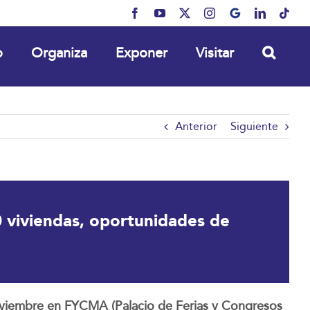
Facebook
YouTube
X
Instagram
MyBusiness
LinkedIn
Tikt
o
Organiza
Exponer
Visitar
Anterior
Siguiente
 viviendas, oportunidades de
noviembre en FYCMA (Palacio de Ferias y Congresos