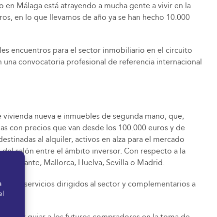
en Málaga está atrayendo a mucha gente a vivir en la
ros, en lo que llevamos de año ya se han hecho 10.000
s encuentros para el sector inmobiliario en el circuito
n una convocatoria profesional de referencia internacional
uye vivienda nueva e inmuebles de segunda mano, que,
das con precios que van desde los 100.000 euros y de
stinadas al alquiler, activos en alza para el mercado
el salón entre el ámbito inversor. Con respecto a la
a, Alicante, Mallorca, Huelva, Sevilla o Madrid.
nocer servicios dirigidos al sector y complementarios a
a
el
ientar y guiar a los futuros compradores en la toma de