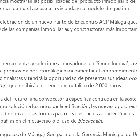
encia mostrarán las posibilidades del producto inmobiliario de 
 temas como el acceso a la vivienda y su modelo de gestión.
elebración de un nuevo Punto de Encuentro ACP Málaga que, o
e las compañías inmobiliarias y constructoras más importantes
rramientas y soluciones innovadoras en ‘Simed Innova’, la z
iva promovida por Promálaga para fomentar el emprendimiento 
 finalistas y tendrá la oportunidad de presentar sus ideas
pro
tup
, que recibirá un premio en metálico de 2.000 euros.
del Futuro, una convocatoria específica centrada en la sosteni
o solución a los retos de la edificación, las nuevas opciones 
sobre novedosas formas para crear espacios arquitectónicos. T
mpañías en el metaverso o el uso de
blockchain
.
ngresos de Málaga). Son partners la Gerencia Municipal de U