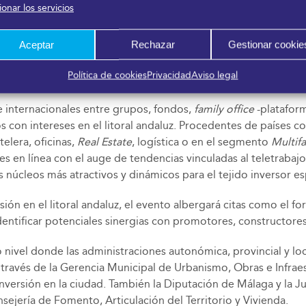
onar los servicios
eresados podrán asistir a ponencias sobre cómo elegir la mejo
a vivienda de alquiler o cómo hacer una casa más sostenible de 
Aceptar
Rechazar
Gestionar cookie
Política de cookies
Privacidad
Aviso legal
e internacionales entre grupos, fondos,
family office
-plataform
 con intereses en el litoral andaluz. Procedentes de países c
elera, oficinas,
Real Estate
, logística o en el segmento
Multif
s en línea con el auge de tendencias vinculadas al teletrabajo 
núcleos más atractivos y dinámicos para el tejido inversor es
ón en el litoral andaluz, el evento albergará citas como el fo
entificar potenciales sinergias con promotores, constructores
vel donde las administraciones autonómica, provincial y loca
través de la Gerencia Municipal de Urbanismo, Obras e Infraestr
inversión en la ciudad. También la Diputación de Málaga y la J
sejería de Fomento, Articulación del Territorio y Vivienda.