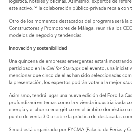
logística, hoteles y oficinas. Asimismo, expertos de refer
este activo. Y la colaboración público-privada recala con
Otro de los momentos destacados del programa será la c
Constructores y Promotores de Málaga, reunirá a los CEO d
modelos de negocio y tendencias.
Innovación y sostenibilidad
Una quincena de empresas emergentes estará mostrando he
participado en la
Call for Startups
del evento, una iniciat
mencionar que cinco de ellas han sido seleccionadas como
la presentación, los expertos podrán votar a la mejor
star
Asimismo, tendrá lugar una nueva edición del Foro La Casa 
profundizará en temas como la vivienda industrializada com
energía y el ahorro energético en el ámbito doméstico o 
punto de venta 3.0 o sobre la práctica de destacadas co
Simed está organizado por FYCMA (Palacio de Ferias y Co