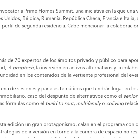
convocatoria Prime Homes Summit, una iniciativa en la que un
ados Unidos, Bélgica, Rumanía, República Checa, Francia e Ital
erfil de segunda residencia. Cabe mencionar la colaboració
más de 70 expertos de los ámbitos privado y público para aport
ad, el
proptech
, la inversión en activos alternativos y la col
undidad en los contenidos de la vertiente profesional del eve
ena de sesiones y paneles temáticos que tendrán lugar en los
inmobiliario, caso del despunte de alternativos como el
senior
evas fórmulas como el
build to rent
,
multifamily
o
coliving
relaci
sta edición un gran protagonismo, calan en el programa con de
strategias de inversión en torno a la compra de espacio no res