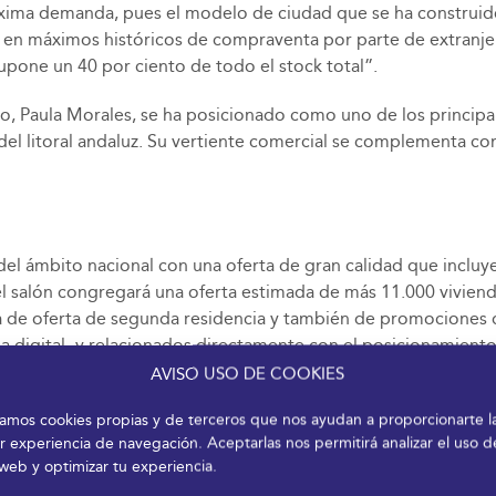
ima demanda, pues el modelo de ciudad que se ha construido 
 en máximos históricos de compraventa por parte de extranje
upone un 40 por ciento de todo el stock total”.
o, Paula Morales, se ha posicionado como uno de los principale
del litoral andaluz. Su vertiente comercial se complementa co
 del ámbito nacional con una oferta de gran calidad que incl
el salón congregará una oferta estimada de más 11.000 vivien
ia de oferta de segunda residencia y también de promociones de
igital- y relacionados directamente con el posicionamiento d
uera de la provincia de Málaga, caso de Cádiz, Almería, Granad
AVISO USO DE COOKIES
e 170 empresas y entidades participantes también se podrán co
izamos cookies propias y de terceros que nos ayudan a proporcionarte l
r experiencia de navegación. Aceptarlas nos permitirá analizar el uso d
 web y optimizar tu experiencia.
específica destinada a los consumidores con el objetivo de or