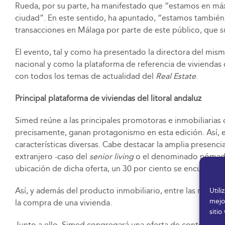
Rueda, por su parte, ha manifestado que “estamos en máx
ciudad”. En este sentido, ha apuntado, “estamos también
transacciones en Málaga por parte de este público, que s
El evento, tal y como ha presentado la directora del mism
nacional y como la plataforma de referencia de viviendas 
con todos los temas de actualidad del
Real Estate
.
Principal plataforma de viviendas del litoral andaluz
Simed reúne a las principales promotoras e inmobiliarias
precisamente, ganan protagonismo en esta edición. Así, 
características diversas. Cabe destacar la amplia presenc
extranjero -caso del
senior living
o el denominado nómada d
ubicación de dicha oferta, un 30 por ciento se encuentra f
Así, y además del producto inmobiliario, entre las más d
Util
mejo
la compra de una vivienda.
sitio
Junto a ello, Simed congregará una oferta de contenidos 