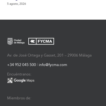
5 agosto, 2026
Av. de José Ortega y Gasset, 201 – 29006 Málaga
+34 952 045 500
|
info@fycma.com
Encuéntranos:
Miembros de: