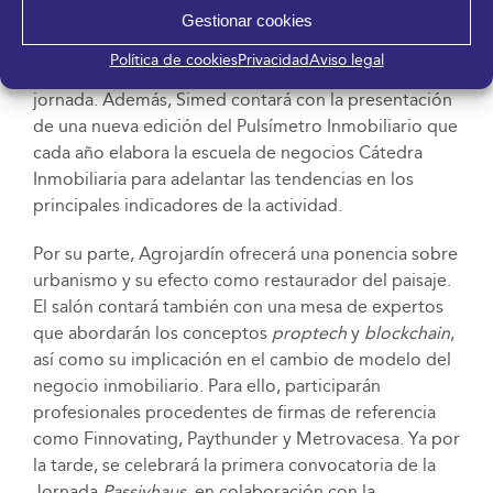
Asociación de Constructores y Promotores de
Gestionar cookies
Málaga (ACP) también organiza en el marco del salón
Política de cookies
Privacidad
Aviso legal
un desayuno-debate empresarial durante esta misma
jornada. Además, Simed contará con la presentación
de una nueva edición del Pulsímetro Inmobiliario que
cada año elabora la escuela de negocios Cátedra
Inmobiliaria para adelantar las tendencias en los
principales indicadores de la actividad.
Por su parte, Agrojardín ofrecerá una ponencia sobre
urbanismo y su efecto como restaurador del paisaje.
El salón contará también con una mesa de expertos
que abordarán los conceptos
proptech
y
blockchain
,
así como su implicación en el cambio de modelo del
negocio inmobiliario. Para ello, participarán
profesionales procedentes de firmas de referencia
como Finnovating, Paythunder y Metrovacesa. Ya por
la tarde, se celebrará la primera convocatoria de la
Jornada
Passivhaus
, en colaboración con la