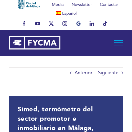
Saltar
Media
Newsletter
Contactar
al
Español
contenido
Facebook
YouTube
X
Instagram
MyBusiness
LinkedIn
Tiktok
Anterior
Siguiente
Simed, termómetro del
sector promotor e
inmobiliario en Málaga,