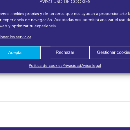
AVISO USO DE COOKIES
 que cuenta con un importante respaldo institucional y empre
álaga; la Consejería de Conocimiento, Investigación y Univers
izamos cookies propias y de terceros que nos ayudan a proporcionarte l
r experiencia de navegación. Aceptarlas nos permitirá analizar el uso d
o partner premium Fundación Unicaja.
 web y optimizar tu experiencia.
ipan también como partners institucionales la Agencia Andal
onar los servicios
 Andaluza, Escuela de Organización Industrial (EOI), Asociac
enino, Oficina Española de Patentes y Marcas y Parque Tecnol
Aceptar
Rechazar
Gestionar cookie
, Plain Concepts, Sercotel Hotels y Fundación Sando. Colabor
idiary.
Política de cookies
Privacidad
Aviso legal