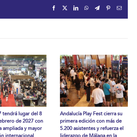
Facebook
X
LinkedIn
WhatsApp
Telegram
Pinterest
Correo
electrón
tendrá lugar del 8
Andalucía Play Fest cierra su
febrero de 2027 con
primera edición con más de
a ampliada y mayor
5.200 asistentes y refuerza el
n internacional
liderazgo de Málaga en la