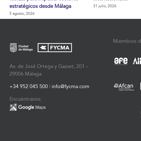
estratégicos desde Málaga
31 julio, 2026
5 agosto, 2026
Miembros d
Av. de José Ortega y Gasset, 201 –
29006 Málaga
+34 952 045 500
|
info@fycma.com
Encuéntranos: