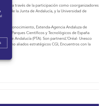
sarial a través de la participación como coorganizadores
idad de la Junta de Andalucía, y la Universidad de
a
el
uza del Conocimiento, Extenda-Agencia Andaluza de
ión de Parques Científicos y Tecnológicos de España
ógico de Andalucía (PTA). Son partnersL’Oréal- Unesco
s
an como aliados estratégicos CGI, Encuentros con la