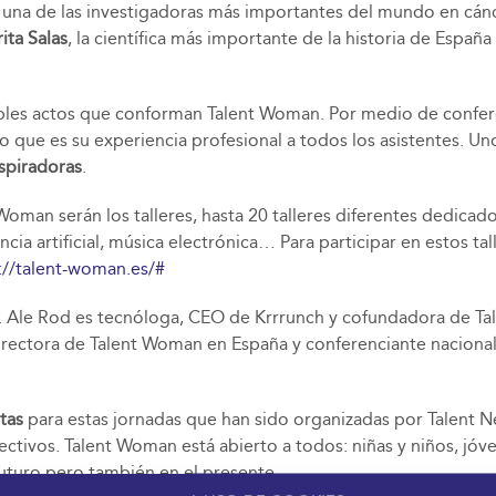
 una de las investigadoras más importantes del mundo en cán
ita Salas
, la científica más importante de la historia de Españ
últiples actos que conforman Talent Woman. Por medio de conf
o que es su experiencia profesional a todos los asistentes. Un
nspiradoras
.
oman serán los talleres, hasta 20 talleres diferentes dedica
cia artificial, música electrónica… Para participar en estos ta
://talent-woman.es/#
. Ale Rod es tecnóloga, CEO de Krrrunch y cofundadora de T
directora de Talent Woman en España y conferenciante nacional
tas
para estas jornadas que han sido organizadas por Talent
tivos. Talent Woman está abierto a todos: niñas y niños, jóvene
futuro pero también en el presente.