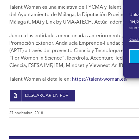
Talent Woman es una iniciativa de FYCMA y Talent Network
del Ayuntamiento de Málaga; la Diputación Provincial de M
Util
mejo
Málaga (UMA) y Link by UMA-ATECH. Actúa, además, com
sitio
Junto a las entidades mencionadas anteriormente, partic
Gesti
Promoción Exterior, Andalucía Emprende-Fundación Pública
(APTE) a través del proyecto Ciencia y Tecnología en Fem
“For Women in Science”, Iberdrola, Accenture Technology
Ciencia, ESESA IMF, IBM, Mindset y Viewnext An IBM Subs
Talent Woman al detalle en:
https://talent-woman.es/
DESCARGAR EN PDF
27 noviembre, 2018