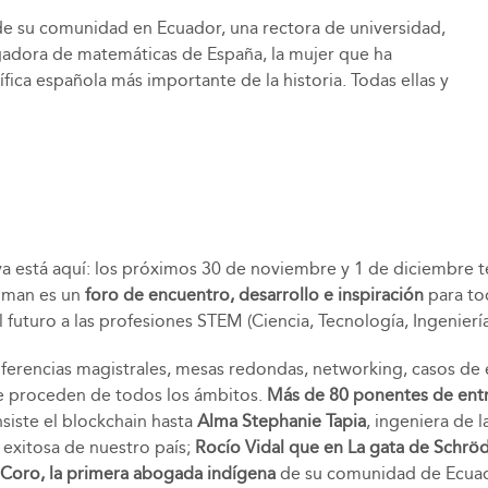
de su comunidad en Ecuador, una rectora de universidad,
ulgadora de matemáticas de España, la mujer que ha
ífica española más importante de la historia. Todas ellas y
a está aquí: los próximos 30 de noviembre y 1 de diciembre 
Woman es un
foro de encuentro, desarrollo e inspiración
para to
 futuro a las profesiones STEM (Ciencia, Tecnología, Ingeniería
nferencias magistrales, mesas redondas, networking, casos de 
ue proceden de todos los ámbitos.
Más de 80 ponentes de entr
nsiste el blockchain hasta
Alma Stephanie Tapia
, ingeniera de l
exitosa de nuestro país;
Rocío Vidal que en La gata de Schrö
 Coro, la primera abogada indígena
de su comunidad de Ecua