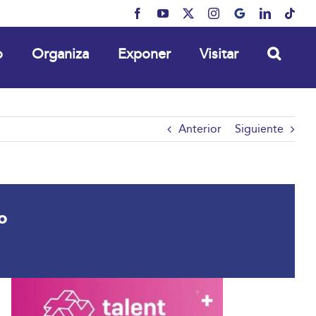
Facebook
YouTube
X
Instagram
MyBusiness
LinkedIn
Tikt
o
Organiza
Exponer
Visitar
Anterior
Siguiente
o