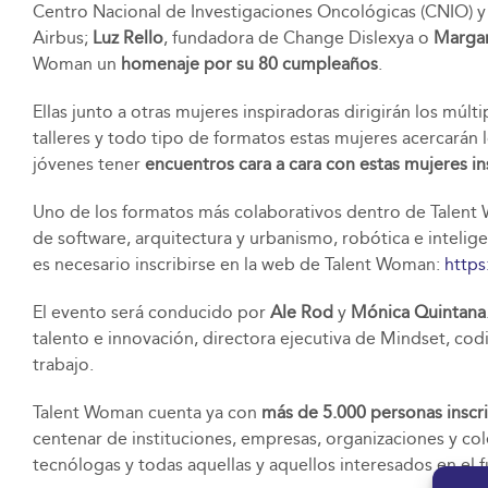
Centro Nacional de Investigaciones Oncológicas (CNIO) y
Airbus;
Luz Rello
, fundadora de Change Dislexya o
Margar
Woman un
homenaje por su 80 cumpleaños
.
Ellas junto a otras mujeres inspiradoras dirigirán los m
talleres y todo tipo de formatos estas mujeres acercarán l
jóvenes tener
encuentros cara a cara con estas mujeres i
Uno de los formatos más colaborativos dentro de Talent W
de software, arquitectura y urbanismo, robótica e inteligen
es necesario inscribirse en la web de Talent Woman:
https
El evento será conducido por
Ale Rod
y
Mónica Quintana
talento e innovación, directora ejecutiva de Mindset, co
trabajo.
Talent Woman cuenta ya con
más de 5.000 personas inscri
centenar de instituciones, empresas, organizaciones y colec
tecnólogas y todas aquellas y aquellos interesados en el 