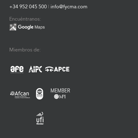
+34 952 045 500
|
info@fycma.com
Encuéntranos:
Miembros de: