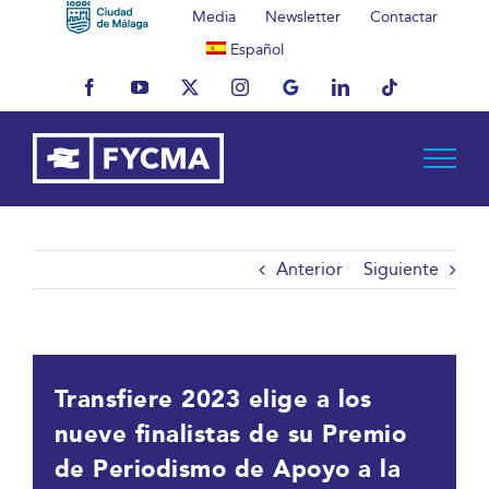
Saltar
Media
Newsletter
Contactar
al
Español
contenido
Facebook
YouTube
X
Instagram
MyBusiness
LinkedIn
Tiktok
Anterior
Siguiente
Transfiere 2023 elige a los
nueve finalistas de su Premio
de Periodismo de Apoyo a la