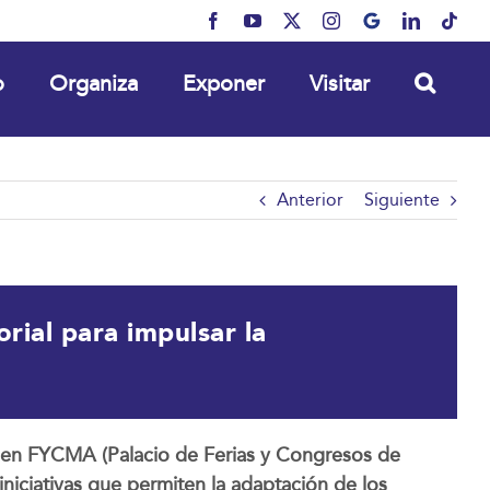
Facebook
YouTube
X
Instagram
MyBusiness
LinkedIn
Tikt
o
Organiza
Exponer
Visitar
Anterior
Siguiente
orial para impulsar la
oy en FYCMA (Palacio de Ferias y Congresos de
iciativas que permiten la adaptación de los