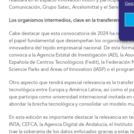
Gesti
Comunicación, Grupo Satec, Arcelomittal y el Servicio Sal
Los organismos intermedios, clave en la transferencia
Cabe destacar que esta convocatoria de 2024 ha renovado su
el papel fundamental que desempeñan los organismos inte
innovadora del tejido empresarial nacional. De esta forma
convoca a la Agencia Estatal de Investigación (AEI), la A
Española de Centros Tecnológicos (Fedit), la Federación Na
Sciencie Parks and Areas of Innovation (IASP) o el progr
Otro aspecto que tendrá especial relevancia es la transf
tecnológica entre Europa y América Latina, así como el 
que participa como universidad internacional invitada en e
abordar la brecha tecnológica y consolidar un modelo mun
En esta edición es importante destacar la relevancia en tem
INTA, CEFCA, la Agencia Digital de Andalucía, el Instituto
trae la soberanía de los datos enfocados gracias a estas t