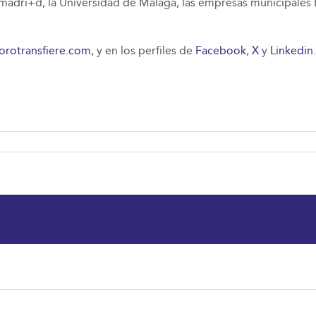
madri+d, la Universidad de Málaga, las empresas municipales E
orotransfiere.com
, y en los perfiles de
Facebook
,
X
y
Linkedin
.