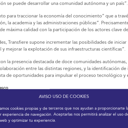
ción se puede desarrollar una comunidad autónoma y un país”.
ento para traccionar la economía del conocimiento” que a tra
ión, la academia y las administraciones públicas”. Precisamen
de máxima calidad con la participación de los actores clave de
s, Transfiere supone incrementar las posibilidades de iniciar 
 mejorar la explotación de sus infraestructuras científicas”.
con la presencia destacada de doce comunidades autónomas, qu
boración entre las distintas regiones, y la identificación de in
nta de oportunidades para impulsar el proceso tecnológico y e
Vasco
AVISO USO DE COOKIES
ando en el impulso de las políticas territoriales de innovació
ogía y la innovación como base de su competitividad empresarial
izamos cookies propias y de terceros que nos ayudan a proporcionarte l
anza Vasca de la I+D (BRTA). También Asturias ofrecerá su estr
r experiencia de navegación. Aceptarlas nos permitirá analizar el uso d
 web y optimizar tu experiencia.
 del dato por parte de diferentes entidades y sectores del e
epresentantes de la Consejería de Ciencia, Empresas, Formació