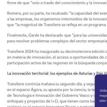
firme de que “solo a través del conocimiento y la innova
Romera, por su parte, ha recalcado “la capacidad del ev
a las empresas, los organismos intermedios de la innovac
que “la magnitud de Transfiere se refleja en un programa 
Finalmente, Garde ha destacado que “para las universidade
para resolver problemas complejos del sector empresarial y
Transfiere 2024 ha inaugurado su decimotercera edición 
en materia de innovación, el acceso a oportunidades de cola
participación activa de las regiones en la búsqueda conju
La innovación territorial: los ejemplos de Asturias y País 
Transfiere continúa mañana su segundo día, y seguirá avanz
en el espacio Ágora, su apuesta por la ciencia, la tecnol
Util
de Tecnología e Innovación del Gobierno Vasco y de la Ali
mejo
sitio
enfoques y proyectos de I+D, que tienen como base el uso
realizará en el espacio Innovation Room y participarán r