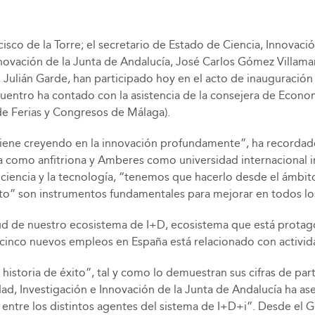
cisco de la Torre; el secretario de Estado de Ciencia, Innova
nnovación de la Junta de Andalucía, José Carlos Gómez Villam
, Julián Garde, han participado hoy en el acto de inauguració
ncuentro ha contado con la asistencia de la consejera de Econ
de Ferias y Congresos de Málaga).
viene creyendo en la innovación profundamente”, ha recordado
ga como anfitriona y Amberes como universidad internacional 
 ciencia y la tecnología, “tenemos que hacerlo desde el ámbito
nto” son instrumentos fundamentales para mejorar en todos lo
alud de nuestro ecosistema de I+D, ecosistema que está prot
inco nuevos empleos en España está relacionado con actividad
istoria de éxito”, tal y como lo demuestran sus cifras de part
ad, Investigación e Innovación de la Junta de Andalucía ha ase
entre los distintos agentes del sistema de I+D+i”. Desde el 