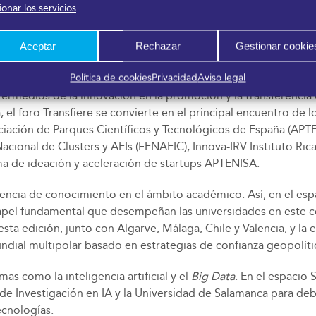
onar los servicios
ud del Principado de Asturias.
Aceptar
Rechazar
Gestionar cookie
Política de cookies
Privacidad
Aviso legal
 puesta en escena y, entre las novedades, se ha articulado la 
rmedios de la innovación en la promoción y la transferencia 
, el foro Transfiere se convierte en el principal encuentro de
sociación de Parques Científicos y Tecnológicos de España (APT
cional de Clusters y AEIs (FENAEIC), Innova-IRV Instituto Rica
ama de ideación y aceleración de startups APTENISA.
erencia de conocimiento en el ámbito académico. Así, en el es
papel fundamental que desempeñan las universidades en este 
sta edición, junto con Algarve, Málaga, Chile y Valencia, y la
dial multipolar basado en estrategias de confianza geopolíti
as como la inteligencia artificial y el
Big Data
. En el espacio
 de Investigación en IA y la Universidad de Salamanca para deba
ecnologías.