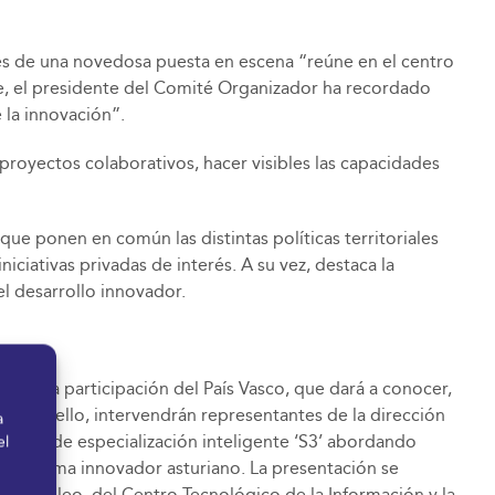
vés de una novedosa puesta en escena “reúne en el centro
te, el presidente del Comité Organizador ha recordado
 la innovación”.
proyectos colaborativos, hacer visibles las capacidades
e ponen en común las distintas políticas territoriales
iciativas privadas de interés. A su vez, destaca la
l desarrollo innovador.
n con la participación del País Vasco, que dará a conocer,
. Para ello, intervendrán representantes de la dirección
a
ategia de especialización inteligente ‘S3’ abordando
el
cosistema innovador asturiano. La presentación se
n y Empleo, del Centro Tecnológico de la Información y la