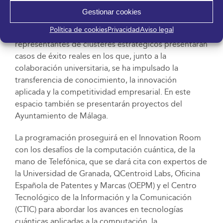
cómo la IA impulsa la innovación y el papel de la
Gestionar cookies
transferencia de conocimiento entre la investigación
Política de cookies
Privacidad
Aviso legal
pública y el tejido productivo. Tras este panel,
representantes de clústeres estratégicos presentarán
casos de éxito reales en los que, junto a la
colaboración universitaria, se ha impulsado la
transferencia de conocimiento, la innovación
aplicada y la competitividad empresarial. En este
espacio también se presentarán proyectos del
Ayuntamiento de Málaga.
La programación proseguirá en el Innovation Room
con los desafíos de la computación cuántica, de la
mano de Telefónica, que se dará cita con expertos de
la Universidad de Granada, QCentroid Labs, Oficina
Española de Patentes y Marcas (OEPM) y el Centro
Tecnológico de la Información y la Comunicación
(CTIC) para abordar los avances en tecnologías
cuánticas aplicadas a la computación, la