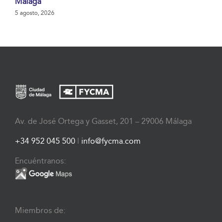
Málaga
5 agosto, 2026
Av. de José Ortega y Gasset, 201 – 29006 Málaga
+34 952 045 500
|
info@fycma.com
Encuéntranos:
Miembros de: