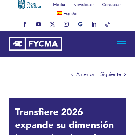
Saltar
Media
Newsletter
Contactar
al
Español
contenido
Facebook
YouTube
X
Instagram
MyBusiness
LinkedIn
Tiktok
Anterior
Siguiente
Transfiere 2026
expande su dimensión