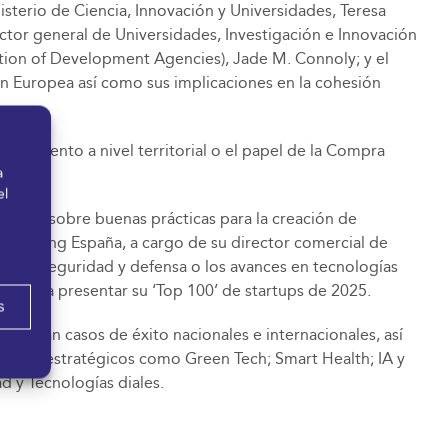
isterio de Ciencia, Innovación y Universidades, Teresa
ctor general de Universidades, Investigación e Innovación
ation of Development Agencies), Jade M. Connoly; y el
ón Europea así como sus implicaciones en la cohesión
ndimiento a nivel territorial o el papel de la Compra
a
el
ebatirá sobre buenas prácticas para la creación de
ra Ayming España, a cargo de su director comercial de
as de seguridad y defensa o los avances en tecnologías
io para presentar su ‘Top 100’ de startups de 2025.
s
nalizan casos de éxito nacionales e internacionales, así
bitos estratégicos como Green Tech; Smart Health; IA y
ad y Tecnologías diales.