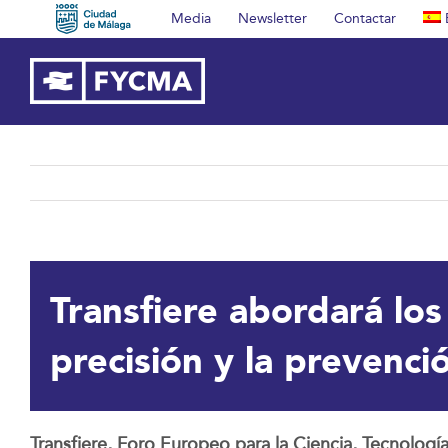
Saltar
Media
Newsletter
Contactar
al
contenido
Transfiere abordará los
precisión y la prevenci
Transfiere, Foro Europeo para la Ciencia, Tecnologí