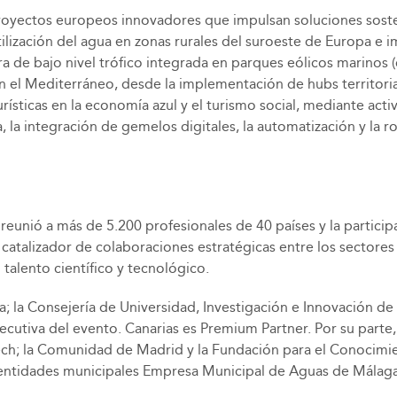
royectos europeos innovadores que impulsan soluciones sosteni
lización del agua en zonas rurales del suroeste de Europa e imp
ra de bajo nivel trófico integrada en parques eólicos marinos (
el Mediterráneo, desde la implementación de hubs territoriale
ísticas en la economía azul y el turismo social, mediante acti
la integración de gemelos digitales, la automatización y la ro
 reunió a más de 5.200 profesionales de 40 países y la partici
atalizador de colaboraciones estratégicas entre los sectores pú
talento científico y tecnológico.
 la Consejería de Universidad, Investigación e Innovación de l
ecutiva del evento. Canarias es Premium Partner. Por su part
ch; la Comunidad de Madrid y la Fundación para el Conocimi
 y entidades municipales Empresa Municipal de Aguas de Mála