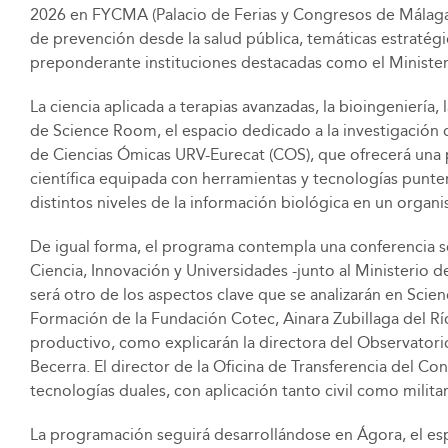
2026 en FYCMA (Palacio de Ferias y Congresos de Málaga),
de prevención desde la salud pública, temáticas estratégi
preponderante instituciones destacadas como el Ministerio d
La ciencia aplicada a terapias avanzadas, la bioingeniería
de Science Room, el espacio dedicado a la investigación c
de Ciencias Ómicas URV-Eurecat (COS), que ofrecerá una po
científica equipada con herramientas y tecnologías punter
distintos niveles de la información biológica en un organ
De igual forma, el programa contempla una conferencia so
Ciencia, Innovación y Universidades -junto al Ministerio 
será otro de los aspectos clave que se analizarán en Sci
Formación de la Fundación Cotec, Ainara Zubillaga del Río, 
productivo, como explicarán la directora del Observatorio
Becerra. El director de la Oficina de Transferencia del Co
tecnologías duales, con aplicación tanto civil como militar
La programación seguirá desarrollándose en Ágora, el espa