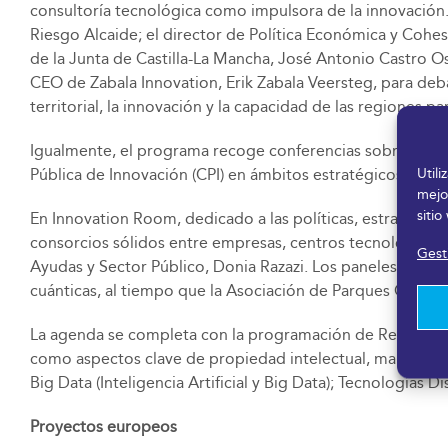
consultoría tecnológica como impulsora de la innovación. 
Riesgo Alcaide; el director de Política Económica y Cohes
de la Junta de Castilla-La Mancha, José Antonio Castro O
CEO de Zabala Innovation, Erik Zabala Veersteg, para deb
territorial, la innovación y la capacidad de las regiones p
Igualmente, el programa recoge conferencias sobre la sobe
Util
Pública de Innovación (CPI) en ámbitos estratégicos como 
mejo
sitio
En Innovation Room, dedicado a las políticas, estrategias
consorcios sólidos entre empresas, centros tecnológicos 
Gesti
Ayudas y Sector Público, Donia Razazi. Los paneles temát
cuánticas, al tiempo que la Asociación de Parques Científ
La agenda se completa con la programación de Research Cen
como aspectos clave de propiedad intelectual, marcas y 
Big Data (Inteligencia Artificial y Big Data); Tecnologías 
Proyectos europeos