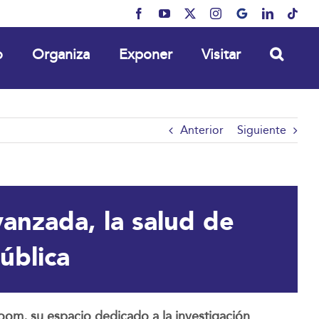
Facebook
YouTube
X
Instagram
MyBusiness
LinkedIn
Tikt
o
Organiza
Exponer
Visitar
Anterior
Siguiente
vanzada, la salud de
ública
Room, su espacio dedicado a la investigación