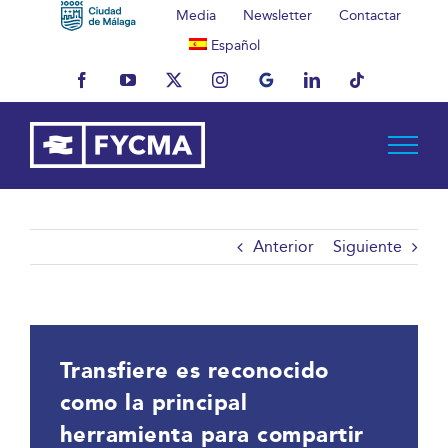
Saltar
Media
Newsletter
Contactar
al
Español
contenido
Facebook
YouTube
X
Instagram
MyBusiness
LinkedIn
Tiktok
Anterior
Siguiente
Transfiere es reconocido
como la principal
herramienta para compartir