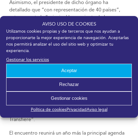
Asimismo, el presidente de dicho órgano ha
detallado que “con representación de 40 países”,
estamos ante la “principal herramienta de la
AVISO USO DE COOKIES
innovación en España”.
Utilizamos cookies propias y de terceros que nos ayudan a
proporcionarte la mejor experiencia de navegación. Aceptarlas
Asimismo, el acto inaugural del foro ha contado con
nos permitirá analizar el uso del sitio web y optimizar tu
la intervención en vídeo de la presidenta de COTEC,
experiencia.
Fundación para la innovación tecnológica, Cristina
Gestionar los servicios
Garmendia, que se ha querido sumar al apoyo de los
principales organismos de I+D+i. Así, Garmendia ha
Aceptar
resaltado lo “comprometida que me siento con este
evento”, donde ha querido destacar que la
Rechazar
“hibridación es la materia prima de las grandes
ideas”, que al igual que existe enriquecimiento
Gestionar cookies
mutuo entre industria y turismo, “también pueden
Política de cookies
Privacidad
Aviso legal
hacerlo academia y empresa, y todo esto es
Transfiere”.
El encuentro reunirá un año más la principal agenda